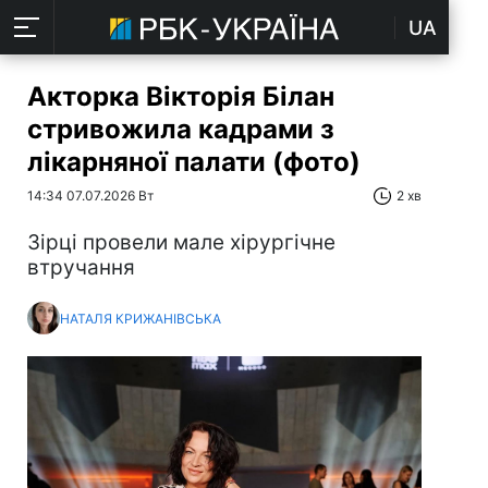
UA
Акторка Вікторія Білан
стривожила кадрами з
лікарняної палати (фото)
14:34 07.07.2026 Вт
2 хв
Зірці провели мале хірургічне
втручання
НАТАЛЯ КРИЖАНІВСЬКА