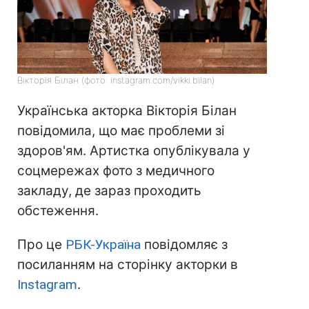
Вікторія Білан (фото: instagram.com/vikki.bilan)
Українська акторка Вікторія Білан
повідомила, що має проблеми зі
здоров'ям. Артистка опублікувала у
соцмережах фото з медичного
закладу, де зараз проходить
обстеження.
Про це
РБК-Україна
повідомляє з
посиланням на сторінку акторки в
Instagram
.