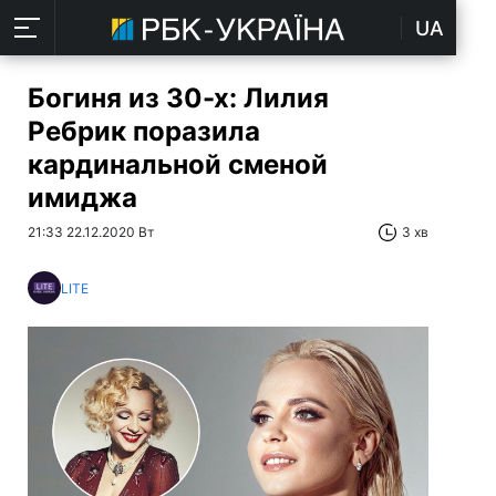
UA
Богиня из 30-х: Лилия
Ребрик поразила
кардинальной сменой
имиджа
21:33 22.12.2020 Вт
3 хв
LITE