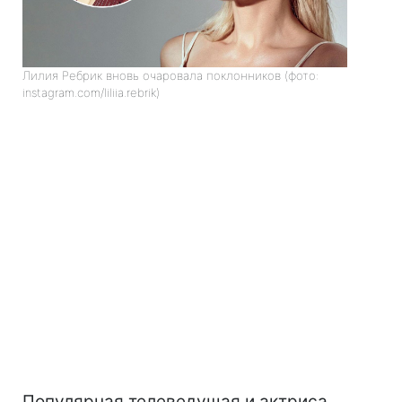
Лилия Ребрик вновь очаровала поклонников (фото:
instagram.com/liliia.rebrik)
Популярная телеведущая и актриса