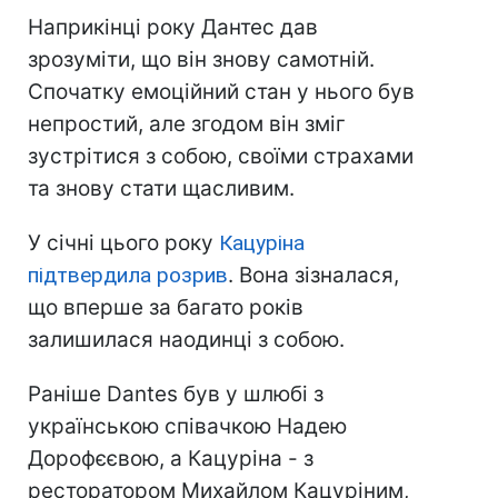
Наприкінці року Дантес дав
зрозуміти, що він знову самотній.
Спочатку емоційний стан у нього був
непростий, але згодом він зміг
зустрітися з собою, своїми страхами
та знову стати щасливим.
У січні цього року
Кацуріна
підтвердила розрив
. Вона зізналася,
що вперше за багато років
залишилася наодинці з собою.
Раніше Dantes був у шлюбі з
українською співачкою Надею
Дорофєєвою, а Кацуріна - з
ресторатором Михайлом Кацуріним,