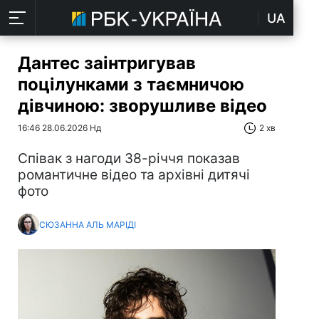
UA
Дантес заінтригував
поцілунками з таємничою
дівчиною: зворушливе відео
16:46 28.06.2026 Нд
2 хв
Співак з нагоди 38-річчя показав
романтичне відео та архівні дитячі
фото
СЮЗАННА АЛЬ МАРІДІ