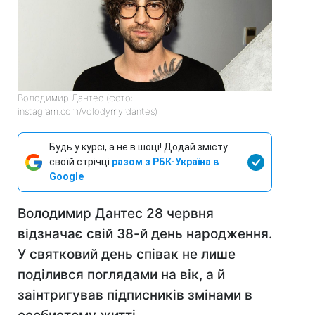
Володимир Дантес (фото:
instagram.com/volodymyrdantes)
Будь у курсі, а не в шоці! Додай змісту
своїй стрічці
разом з РБК-Україна в
Google
Володимир Дантес 28 червня
відзначає свій 38-й день народження.
У святковий день співак не лише
поділився поглядами на вік, а й
заінтригував підписників змінами в