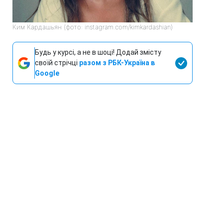
Ким Кардашьян (фото: instagram.com/kimkardashian)
Будь у курсі, а не в шоці! Додай змісту
своїй стрічці
разом з РБК-Україна в
Google