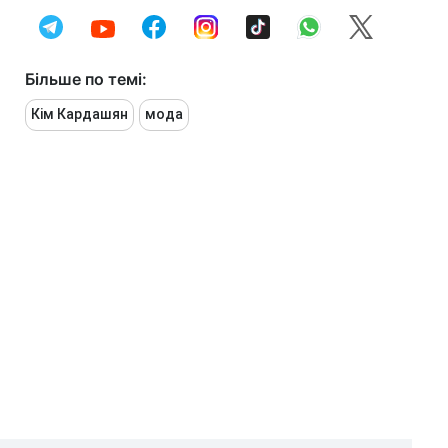
Більше по темі:
Кім Кардашян
мода