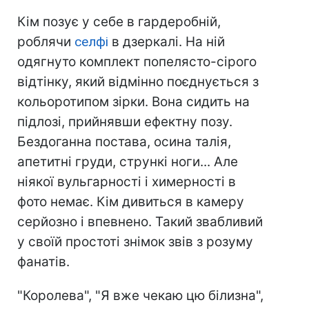
Кім позує у себе в гардеробній,
роблячи
селфі
в дзеркалі. На ній
одягнуто комплект попелясто-сірого
відтінку, який відмінно поєднується з
кольоротипом зірки. Вона сидить на
підлозі, прийнявши ефектну позу.
Бездоганна постава, осина талія,
апетитні груди, стрункі ноги... Але
ніякої вульгарності і химерності в
фото немає. Кім дивиться в камеру
серйозно і впевнено. Такий звабливий
у своїй простоті знімок звів з розуму
фанатів.
"Королева", "Я вже чекаю цю білизна",