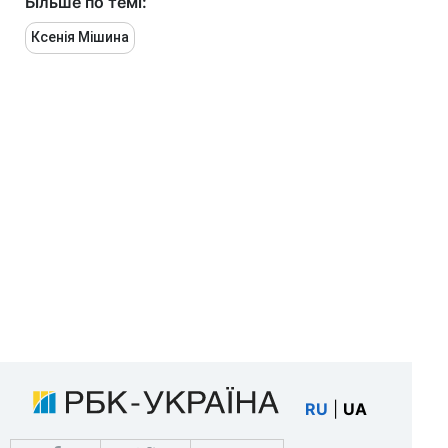
Більше по темі:
Ксенія Мішина
RU
|
UA