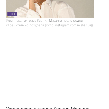
Украинская актриса Ксения Мишина после родов
стремительно похудела (фото: instagram.com.mishak.ua))
Украинская актриса Ксения Мишина,