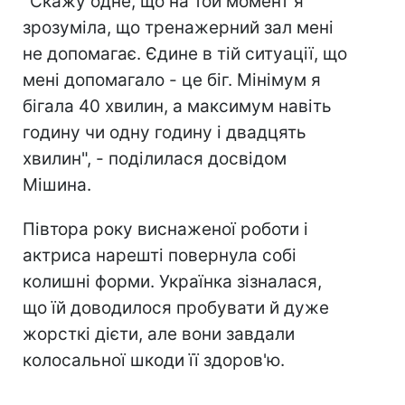
"Скажу одне, що на той момент я
зрозуміла, що тренажерний зал мені
не допомагає. Єдине в тій ситуації, що
мені допомагало - це біг. Мінімум я
бігала 40 хвилин, а максимум навіть
годину чи одну годину і двадцять
хвилин", - поділилася досвідом
Мішина.
Півтора року виснаженої роботи і
актриса нарешті повернула собі
колишні форми. Українка зізналася,
що їй доводилося пробувати й дуже
жорсткі дієти, але вони завдали
колосальної шкоди її здоров'ю.