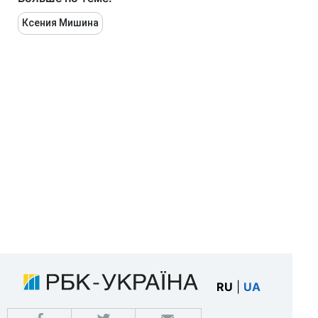
Ксения Мишина
RU
|
UA