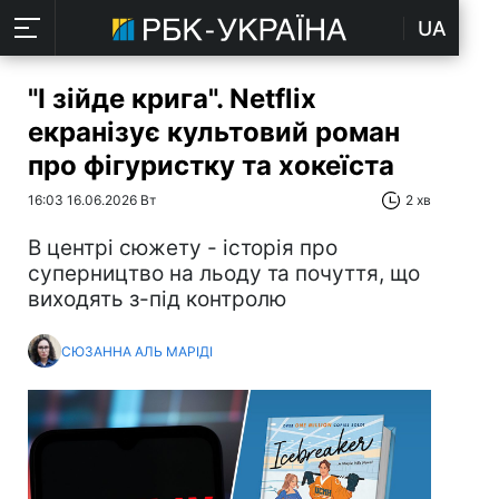
UA
"І зійде крига". Netflix
екранізує культовий роман
про фігуристку та хокеїста
16:03 16.06.2026 Вт
2 хв
В центрі сюжету - історія про
суперництво на льоду та почуття, що
виходять з-під контролю
СЮЗАННА АЛЬ МАРІДІ