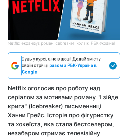
Netflix екранізує роман Icebreaker (колаж: РБК-Україна)
Будь у курсі, а не в шоці! Додай змісту
своїй стрічці
разом з РБК-Україна в
Google
Netflix оголосив про роботу над
серіалом за мотивами роману "І зійде
крига" (Icebreaker) письменниці
Ханни Грейс. Історія про фігуристку
та хокеїста, яка стала бестселером,
незабаром отримає телевізійну