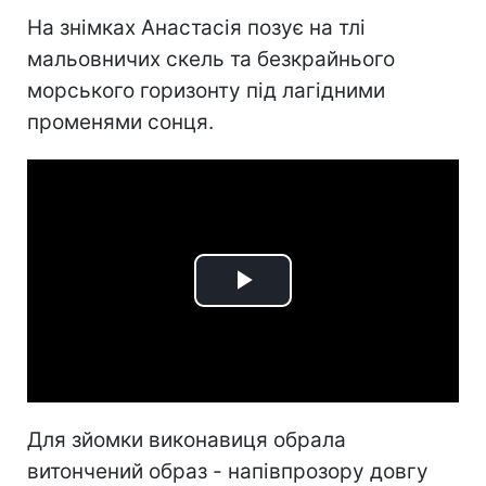
На знімках Анастасія позує на тлі
мальовничих скель та безкрайнього
морського горизонту під лагідними
променями сонця.
Play
Video
Для зйомки виконавиця обрала
витончений образ - напівпрозору довгу