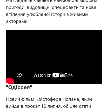
На глядачів чекають неймовірні морські
пригоди, видовищні спецефекти та нове
втілення улюбленої історії з живими
акторами.
"Одіссея"
Новий фільм Крістофера Нолана, який
вийде в прокат 16 липня, обіцяє стати