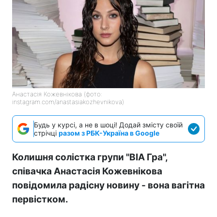
Анастасія Кожевнікова (фото:
instagram.com/anastasiakozhevnikova)
Будь у курсі, а не в шоці! Додай змісту своїй
стрічці
разом з РБК-Україна в Google
Колишня солістка групи "ВІА Гра",
співачка Анастасія Кожевнікова
повідомила радісну новину - вона вагітна
первістком.