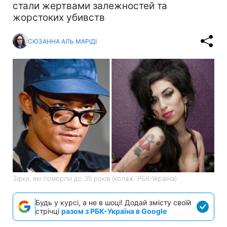
стали жертвами залежностей та
жорстоких убивств
СЮЗАННА АЛЬ МАРІДІ
Зірки, які померли до 35 років (колаж: РБК-Україна)
Будь у курсі, а не в шоці! Додай змісту своїй
стрічці
разом з РБК-Україна в Google