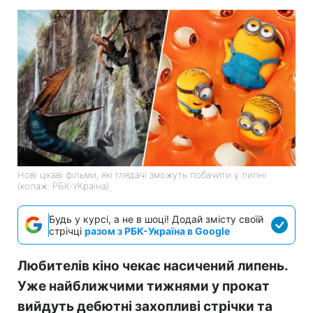
Нові цікаві фільми, які глядачі зможуть побачити у липні
(колаж: РБК-УКраїна)
Будь у курсі, а не в шоці! Додай змісту своїй
стрічці
разом з РБК-Україна в Google
Любителів кіно чекає насичений липень.
Уже найближчими тижнями у прокат
вийдуть дебютні захопливі стрічки та