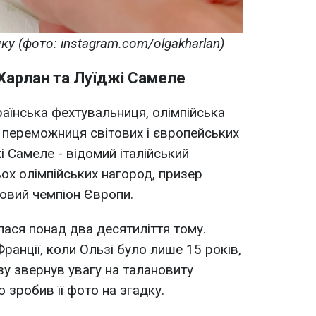
у (фото: instagram.com/olgakharlan)
 Харлан та Луїджі Самеле
раїнська фехтувальниця, олімпійська
 переможниця світових і європейських
жі Самеле - відомий італійський
ох олімпійських нагород, призер
зовий чемпіон Європи.
алася понад два десятиліття тому.
ранції, коли Ользі було лише 15 років,
азу звернув увагу на талановиту
о зробив її фото на згадку.