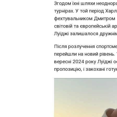
Згодом їхні шляхи неоднор
турнірах. У той період Хар
фехтувальником Дмитром Б
світовій та європейській а
Луїджі залишалося дружні
Після розлучення спортсме
перейшли на новий рівень. 
вересні 2024 року Луїджі о
пропозицію, і закохані гот