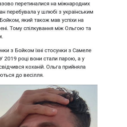
азово перетиналися на міжнародних
лан перебувала у шлюбі з українським
ойком, який також мав успіхи на
рені. Тому спілкування між Ольгою та
м.
нки з Бойком їхні стосунки з Самеле
У 2019 році вони стали парою, а у
свідчився коханій. Ольга прийняла
уються до весілля.