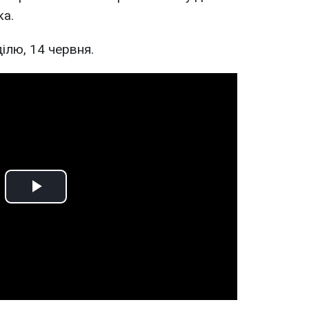
ка.
ділю, 14 червня.
Play
Video