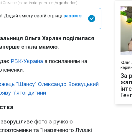
і Самеле (фото: instagram.com/olgakharlan)
і! Додай змісту своїй стрічці
разом з
вальниця Ольга Харлан поділилася
 вперше стала мамою.
ідає
РБК-Україна
з посиланням на
Юлія
керів
ртсменки.
За р
жал
жець "Шансу" Олександр Воєвуцький
інт
яву п'ятої дитини
Ген
істка
а зворушливе фото з ручкою
портсменки та її нареченого Луїджі