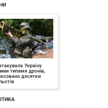
НИ
атакувала Україну
ними типами дронів,
іксовано десятки
льотів
ІТИКА