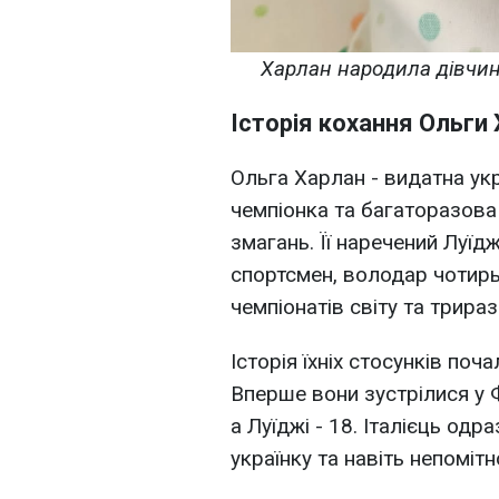
Харлан народила дівчинк
Історія кохання Ольги
Ольга Харлан - видатна ук
чемпіонка та багаторазова
змагань. Її наречений Луїд
спортсмен, володар чотирь
чемпіонатів світу та трира
Історія їхніх стосунків поч
Вперше вони зустрілися у Ф
а Луїджі - 18. Італієць одр
українку та навіть непомітн