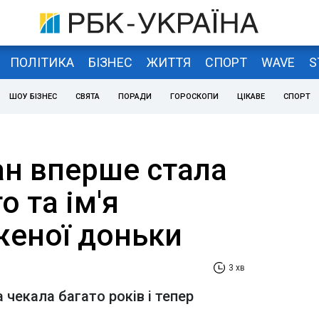
ПОЛІТИКА
БІЗНЕС
ЖИТТЯ
СПОРТ
WAVE
S
ШОУ БІЗНЕС
СВЯТА
ПОРАДИ
ГОРОСКОПИ
ЦІКАВЕ
СПОРТ
ан вперше стала
 та ім'я
еної доньки
3 хв
чекала багато років і тепер