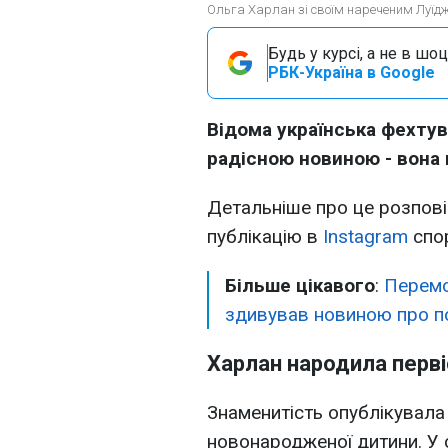
Ольга Харлан зі своїм нареченим Луїдж
Будь у курсі, а не в шоц
РБК-Україна в Google
Відома українська фехту
радісною новиною - вона
Детальніше про це розпов
публікацію в
Instagram
спо
Більше цікавого
:
Перемо
здивував новиною про по
Харлан народила перв
Знаменитість опублікувал
новонародженої дитини. У с