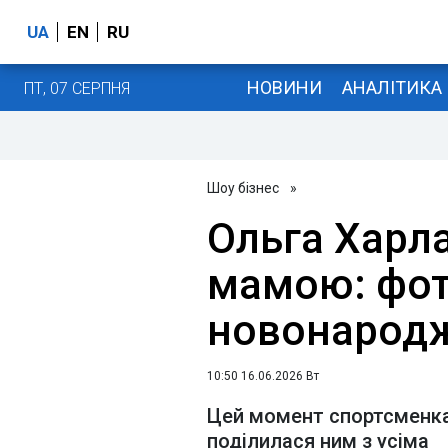
UA
EN
RU
НОВИНИ
АНАЛІТИКА
ПТ, 07 СЕРПНЯ
Шоу бізнес
»
Ольга Харл
мамою: фото
новонародж
10:50 16.06.2026 Вт
Цей момент спортсменка 
поділилася ним з усіма