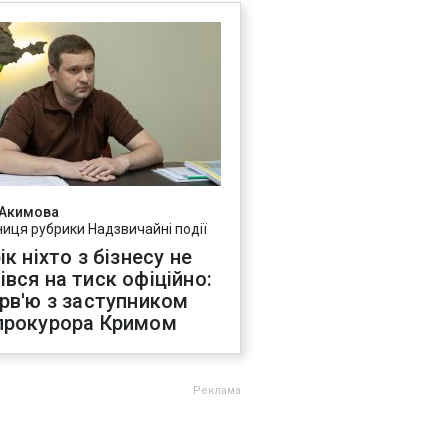
 Акимова
ниця рубрики Надзвичайні події
ік ніхто з бізнесу не
івся на тиск офіційно:
ерв'ю з заступником
прокурора Кримом