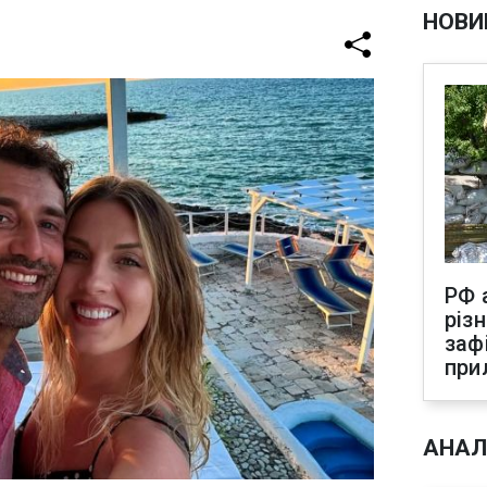
НОВИ
РФ 
різ
заф
при
АНАЛ