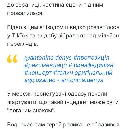
до обраниці, частина сцени під ним
провалилася.
Відео з цим епізодом швидко розлетілося
у TikTok та за добу зібрало понад мільйон
переглядів.
@antonina.denys
#пропозиція
#рекомендації
#іринафедишин
#концерт
#галич
оригінальний
аудіозапис - antonina.denys
У мережі користувачі одразу почали
жартувати, що такий інцидент може бути
"поганим знаком".
Водночас сам герой ролика не образився