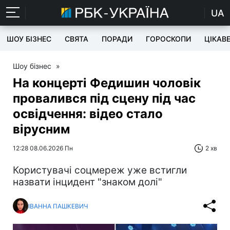
UA
ШОУ БІЗНЕС
СВЯТА
ПОРАДИ
ГОРОСКОПИ
ЦІКАВ
Шоу бізнес
»
На концерті Федишин чоловік
провалився під сцену під час
освідчення: відео стало
вірусним
12:28 08.06.2026 Пн
2 хв
Користувачі соцмереж уже встигли
назвати інцидент "знаком долі"
ІВАННА ПАШКЕВИЧ