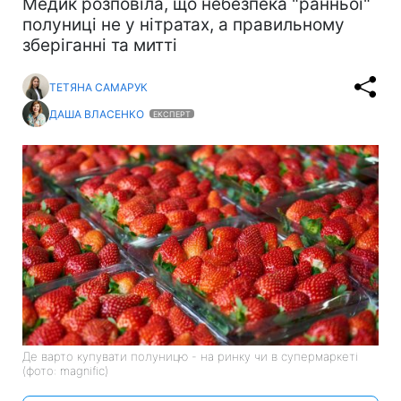
Медик розповіла, що небезпека "ранньої"
полуниці не у нітратах, а правильному
зберіганні та митті
ТЕТЯНА САМАРУК
ДАША ВЛАСЕНКО
ЕКСПЕРТ
Де варто купувати полуницю - на ринку чи в супермаркеті
(фото: magnific)