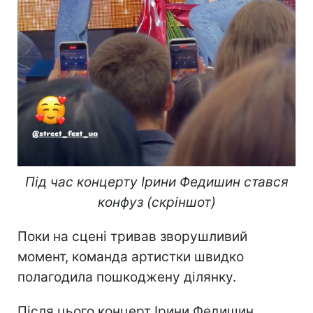
Під час концерту Ірини Федишин стався
конфуз (скріншот)
Поки на сцені тривав зворушливий
момент, команда артистки швидко
полагодила пошкоджену ділянку.
Після цього концерт Ірини Федишин