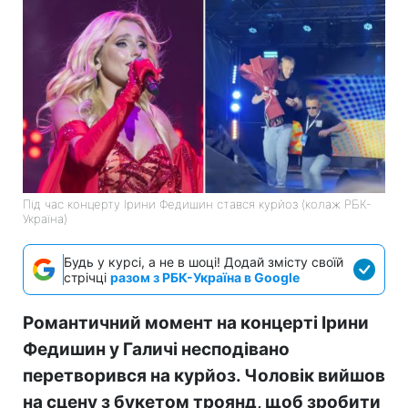
Під час концерту Ірини Федишин стався курйоз (колаж РБК-
Україна)
Будь у курсі, а не в шоці! Додай змісту своїй
стрічці
разом з РБК-Україна в Google
Романтичний момент на концерті Ірини
Федишин у Галичі несподівано
перетворився на курйоз. Чоловік вийшов
на сцену з букетом троянд, щоб зробити