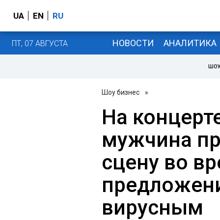
UA
EN
RU
НОВОСТИ
АНАЛИТИКА
ПТ, 07 АВГУСТА
ШОУ
Шоу бизнес
»
На концерт
мужчина пр
сцену во в
предложени
вирусным