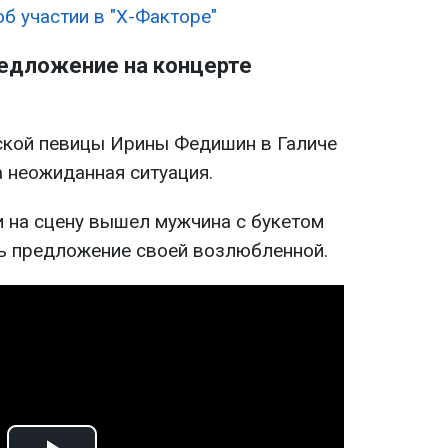
об участии в "Х-Факторе"
едложение на концерте
ской певицы Ирины Федишин в Галиче
 неожиданная ситуация.
 на сцену вышел мужчина с букетом
ть предложение своей возлюбленной.