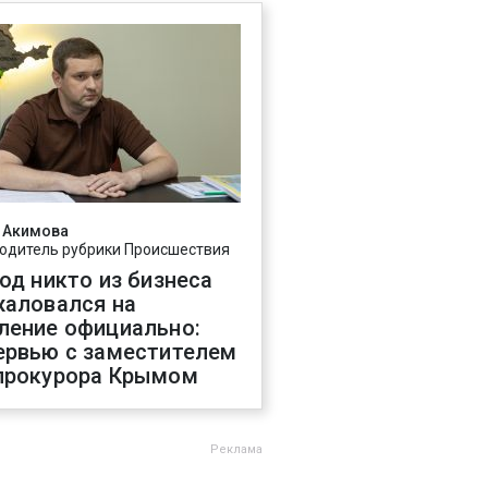
 Акимова
одитель рубрики Происшествия
год никто из бизнеса
жаловался на
ление официально:
ервью с заместителем
прокурора Крымом