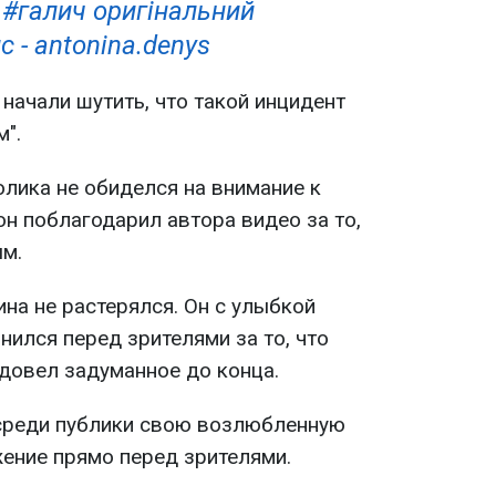
#галич
оригінальний
с - antonina.denys
 начали шутить, что такой инцидент
".
олика не обиделся на внимание к
он поблагодарил автора видео за то,
ым.
на не растерялся. Он с улыбкой
нился перед зрителями за то, что
 довел задуманное до конца.
 среди публики свою возлюбленную
ение прямо перед зрителями.