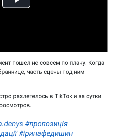
Play
Video
ент пошел не совсем по плану. Когда
браннице, часть сцены под ним
тро разлетелось в TikTok и за сутки
росмотров.
a.denys
#пропозиція
дації
#іринафедишин