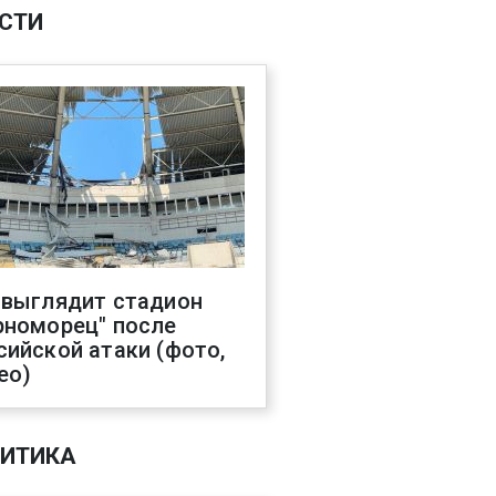
СТИ
 выглядит стадион
рноморец" после
сийской атаки (фото,
ео)
ИТИКА