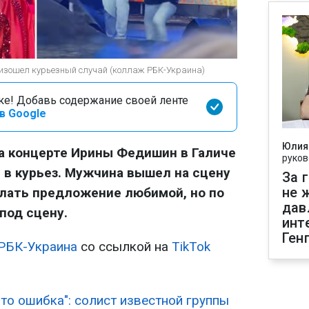
изошел курьезный случай (коллаж РБК-Украина)
оке! Добавь содержание своей ленте
в Google
Юлия
а концерте Ирины Федишин в Галиче
руков
в курьез. Мужчина вышел на сцену
За 
не 
елать предложение любимой, но по
дав
под сцену.
инт
Ген
РБК-Украина
со ссылкой на
TikTok
Это ошибка": солист известной группы