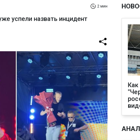
НОВО
2 мин
уже успели назвать инцидент
Как
"Че
рос
вид
АНАЛ