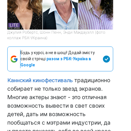
Джулия Робертс, Шонн Пенн, Энди Макдауэлл (фото:
коллаж РБК-УКраина)
Будь у курсі, а не в шоці! Додай змісту
своїй стрічці
разом з РБК-Україна в
Google
Каннский кинофестиваль
традиционно
собирает не только звезд экранов.
Многие актеры знают - это отличная
возможность вывести в свет своих
детей, дать им возможность
пообщаться с мэтрами индустрии, да