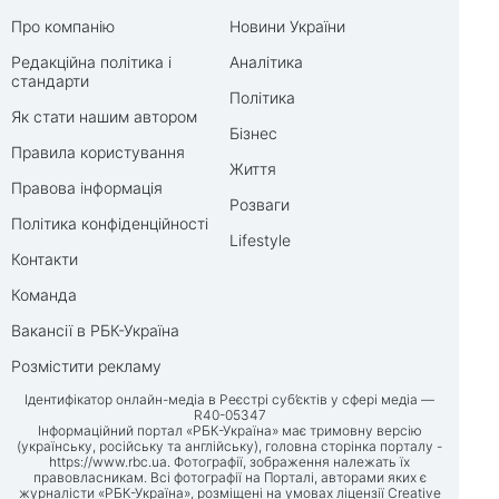
Про компанію
Новини України
Редакційна політика і
Аналітика
стандарти
Політика
Як стати нашим автором
Бізнес
Правила користування
Життя
Правова інформація
Розваги
Політика конфіденційності
Lifestyle
Контакти
Команда
Вакансії в РБК-Україна
Розмістити рекламу
Ідентифікатор онлайн-медіа в Реєстрі суб’єктів у сфері медіа —
R40-05347
Інформаційний портал «РБК-Україна» має тримовну версію
(українську, російську та англійську), головна сторінка порталу -
https://www.rbc.ua
. Фотографії, зображення належать їх
правовласникам. Всі фотографії на Порталі, авторами яких є
журналісти «РБК-Україна», розміщені на умовах ліцензії Creative