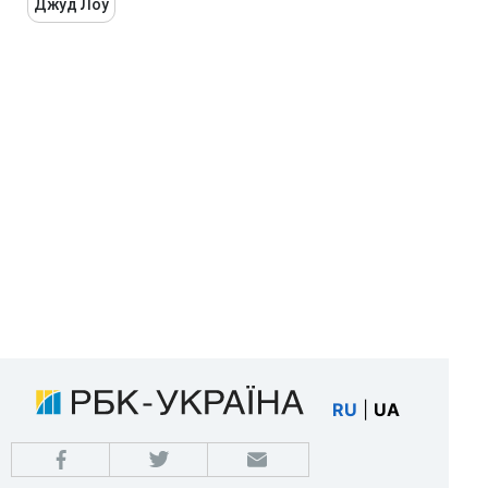
Джуд Лоу
RU
|
UA