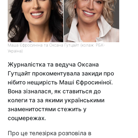
Маша Єфросиніна та Оксана Гутцайт (колаж: РБК-
Україна)
Журналістка та ведуча Оксана
Гутцайт прокоментувала закиди про
нібито нещирість Маші Єфросиніної.
Вона зізналася, як ставиться до
колеги та за якими українськими
знаменитостями стежить у
соцмережах.
Про це телезірка розповіла в