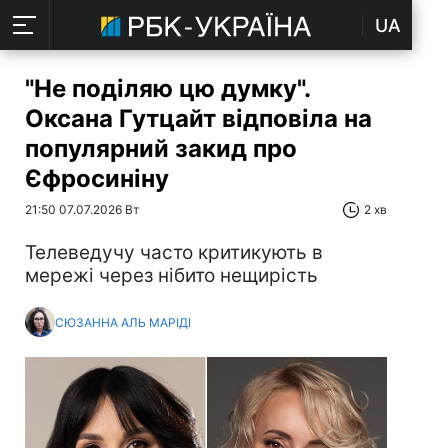
UA
"Не поділяю цю думку".
Оксана Гутцайт відповіла на
популярний закид про
Єфросиніну
21:50 07.07.2026 Вт
2 хв
Телеведучу часто критикують в
мережі через нібито нещирість
СЮЗАННА АЛЬ МАРІДІ