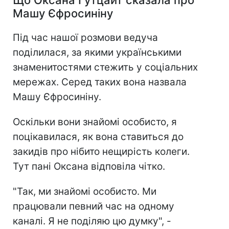
Що Оксана Гутцайт сказала про
Машу Єфросиніну
Під час нашої розмови ведуча
поділилася, за якими українськими
знаменитостями стежить у соціальних
мережах. Серед таких вона назвала
Машу Єфросиніну.
Оскільки вони знайомі особисто, я
поцікавилася, як вона ставиться до
закидів про нібито нещирість колеги.
Тут пані Оксана відповіла чітко.
"Так, ми знайомі особисто. Ми
працювали певний час на одному
каналі. Я не поділяю цю думку", -