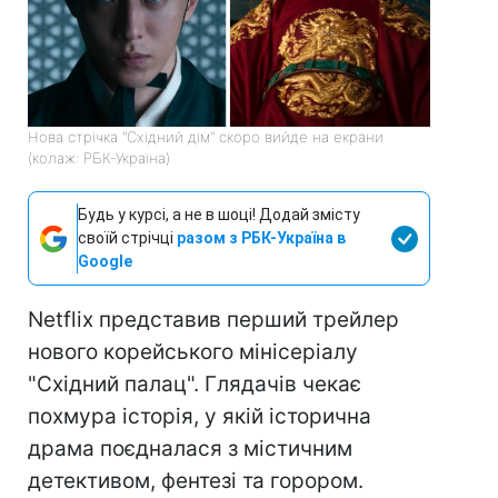
Нова стрічка "Східний дім" скоро вийде на екрани
(колаж: РБК-Україна)
Будь у курсі, а не в шоці! Додай змісту
своїй стрічці
разом з РБК-Україна в
Google
Netflix представив перший трейлер
нового корейського мінісеріалу
"Східний палац". Глядачів чекає
похмура історія, у якій історична
драма поєдналася з містичним
детективом, фентезі та горором.