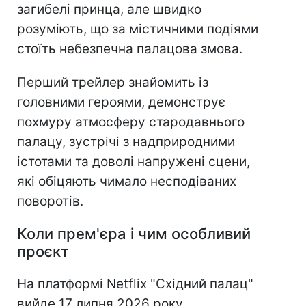
загибелі принца, але швидко
розуміють, що за містичними подіями
стоїть небезпечна палацова змова.
Перший трейлер знайомить із
головними героями, демонструє
похмуру атмосферу стародавнього
палацу, зустрічі з надприродними
істотами та доволі напружені сцени,
які обіцяють чимало несподіваних
поворотів.
Коли прем'єра і чим особливий
проєкт
На платформі Netflix "Східний палац"
вийде 17 липня 2026 року.