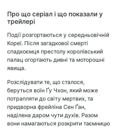
Про що серіал і що показали у
трейлері
Події розгортаються у середньовічній
Кореї. Після загадкової смерті
спадкоємця престолу королівський
палац огортають дивні та моторошні
явища.
Розслідувати те, що сталося,
беруться воїн Ґу Чхон, який може
потрапляти до світу мертвих, та
придворна фрейліна Сен Ґан,
наділена даром чути духів. Разом
вони намагаються розкрити таємницю