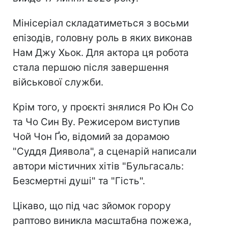
Мінісеріал складатиметься з восьми
епізодів, головну роль в яких виконав
Нам Джу Хьок. Для актора ця робота
стала першою після завершення
військової служби.
Крім того, у проєкті знялися Ро Юн Со
та Чо Син Ву. Режисером виступив
Чой Чон Ґю, відомий за дорамою
"Суддя Диявола", а сценарій написали
автори містичних хітів "Бульгасаль:
Безсмертні душі" та "Гість".
Цікаво, що під час зйомок горору
раптово виникла масштабна пожежа,