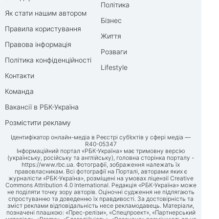
Політика
Як стати нашим автором
Бізнес
Правила користування
Життя
Правова інформація
Розваги
Політика конфіденційності
Lifestyle
Контакти
Команда
Вакансії в РБК-Україна
Розмістити рекламу
Ідентифікатор онлайн-медіа в Реєстрі суб’єктів у сфері медіа —
R40-05347
Інформаційний портал «РБК-Україна» має тримовну версію
(українську, російську та англійську), головна сторінка порталу -
https://www.rbc.ua
. Фотографії, зображення належать їх
правовласникам. Всі фотографії на Порталі, авторами яких є
журналісти «РБК-Україна», розміщені на умовах ліцензії Creative
Commons Attribution 4.0 International. Редакція «РБК-Україна» може
не поділяти точку зору авторів. Оціночні судження не підлягають
спростуванню та доведенню їх правдивості. За достовірність та
зміст реклами відповідальність несе рекламодавець. Матеріали,
позначені плашкою: «Прес-релізи», «Спецпроект», «Партнерський