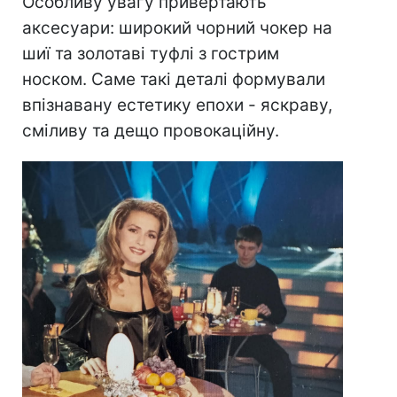
Особливу увагу привертають
аксесуари: широкий чорний чокер на
шиї та золотаві туфлі з гострим
носком. Саме такі деталі формували
впізнавану естетику епохи - яскраву,
сміливу та дещо провокаційну.