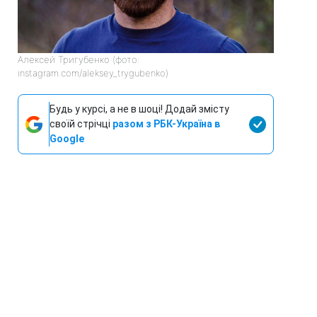
Алексей Тригубенко (фото:
instagram.com/aleksey_trygubenko)
Будь у курсі, а не в шоці! Додай змісту
своїй стрічці
разом з РБК-Україна в
Google