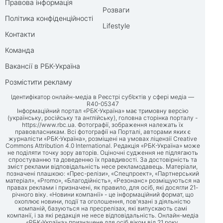
Правова інформація
Розваги
Політика конфіденційності
Lifestyle
Контакти
Команда
Вакансії в РБК-Україна
Розмістити рекламу
Ідентифікатор онлайн-медіа в Реєстрі суб’єктів у сфері медіа —
R40-05347
Інформаційний портал «РБК-Україна» має тримовну версію
(українську, російську та англійську), головна сторінка порталу -
https://www.rbc.ua
. Фотографії, зображення належать їх
правовласникам. Всі фотографії на Порталі, авторами яких є
журналісти «РБК-Україна», розміщені на умовах ліцензії Creative
Commons Attribution 4.0 International. Редакція «РБК-Україна» може
не поділяти точку зору авторів. Оціночні судження не підлягають
спростуванню та доведенню їх правдивості. За достовірність та
зміст реклами відповідальність несе рекламодавець. Матеріали,
позначені плашкою: «Прес-релізи», «Спецпроект», «Партнерський
матеріал», «Promo», «Благодійність», «Резонанс» розміщуються на
правах реклами і призначені, як правило, для осіб, які досягли 21-
річного віку. «Новини компанії» - це інформаційний формат, що
охоплює новини, події та оголошення, пов'язані з діяльністю
компаній, базуються на пресрелізах, які випускають самі
компанії, і за які редакція не несе відповідальність. Онлайн-медіа
«РБК-Україна» призначене для осіб віком від 21 року.