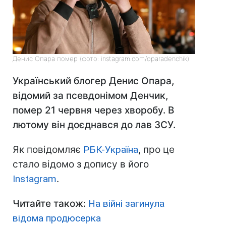
Денис Опара помер (фото: instagram.com/oparadenchik)
Український блогер Денис Опара,
відомий за псевдонімом Денчик,
помер 21 червня через хворобу. В
лютому він доєднався до лав ЗСУ.
Як повідомляє
РБК-Україна
, про це
стало відомо з допису в його
Instagram
.
Читайте також:
На війні загинула
відома продюсерка