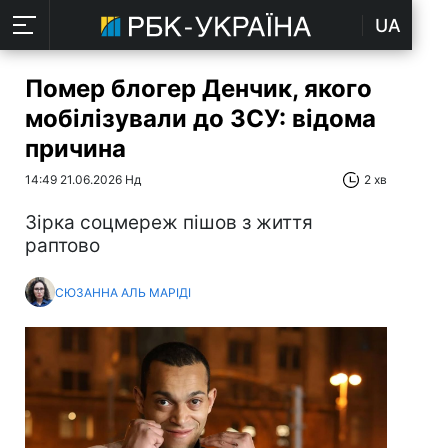
UA
Помер блогер Денчик, якого
мобілізували до ЗСУ: відома
причина
14:49 21.06.2026 Нд
2 хв
Зірка соцмереж пішов з життя
раптово
СЮЗАННА АЛЬ МАРІДІ