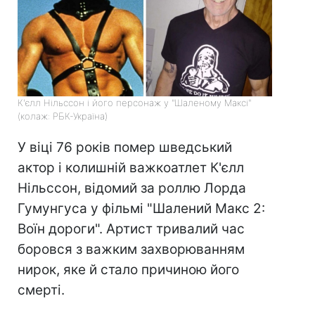
К'єлл Нільссон і його персонаж у "Шаленому Максі"
(колаж: РБК-Україна)
У віці 76 років помер шведський
актор і колишній важкоатлет К'єлл
Нільссон, відомий за роллю Лорда
Гумунгуса у фільмі "Шалений Макс 2:
Воїн дороги". Артист тривалий час
боровся з важким захворюванням
нирок, яке й стало причиною його
смерті.