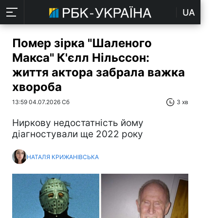
UA
Помер зірка "Шаленого
Макса" К'єлл Нільссон:
життя актора забрала важка
хвороба
13:59 04.07.2026 Сб
3 хв
Ниркову недостатність йому
діагностували ще 2022 року
НАТАЛЯ КРИЖАНІВСЬКА