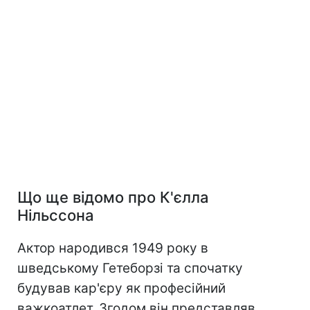
Що ще відомо про К'єлла
Нільссона
Актор народився 1949 року в
шведському Гетеборзі та спочатку
будував кар'єру як професійний
важкоатлет. Згодом він представляв