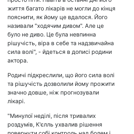
життя багато лікарів не могли до кінця
пояснити, як йому це вдалося. Його
називали "ходячим дивом". Але це
було не диво. Це була невпинна
рішучість, віра в себе та надзвичайна
сила волі", - йдеться в дописі родини
актора.
Родичі підкреслили, що його сила волі
та рішучість дозволили йому прожити
значно довше, ніж прогнозували
лікарі.
"Минулої неділі, після тривалих
роздумів, К'єлль ухвалив рішення
повернути собі контроль над болем і