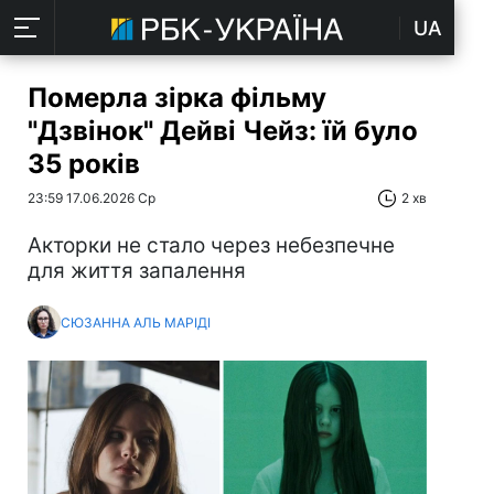
UA
Померла зірка фільму
"Дзвінок" Дейві Чейз: їй було
35 років
23:59 17.06.2026 Ср
2 хв
Акторки не стало через небезпечне
для життя запалення
СЮЗАННА АЛЬ МАРІДІ