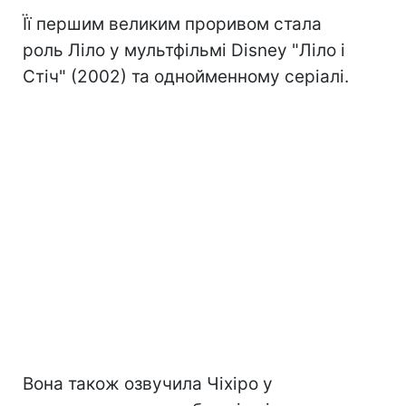
Її першим великим проривом стала
роль Ліло у мультфільмі Disney "Ліло і
Стіч" (2002) та однойменному серіалі.
Вона також озвучила Чіхіро у