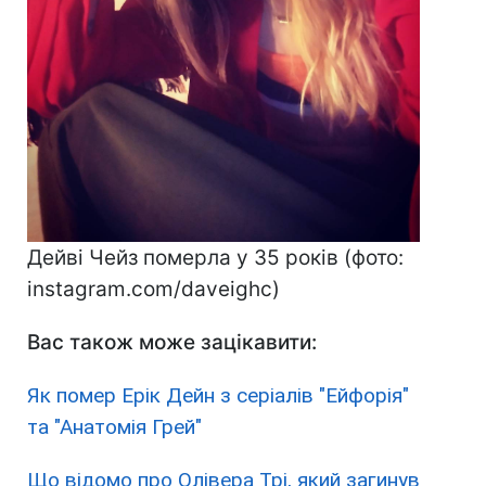
Дейві Чейз померла у 35 років (фото:
instagram.com/daveighc)
Вас також може зацікавити:
Як помер Ерік Дейн з серіалів "Ейфорія"
та "Анатомія Грей"
Що відомо про Олівера Трі, який загинув