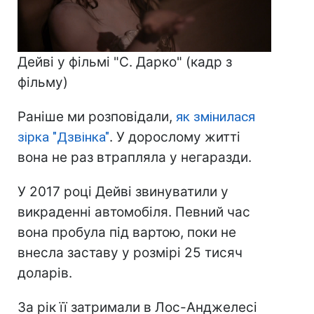
Дейві у фільмі "С. Дарко" (кадр з
фільму)
Раніше ми розповідали,
як змінилася
зірка "Дзвінка"
. У дорослому житті
вона не раз втрапляла у негаразди.
У 2017 році Дейві звинуватили у
викраденні автомобіля. Певний час
вона пробула під вартою, поки не
внесла заставу у розмірі 25 тисяч
доларів.
За рік її затримали в Лос-Анджелесі