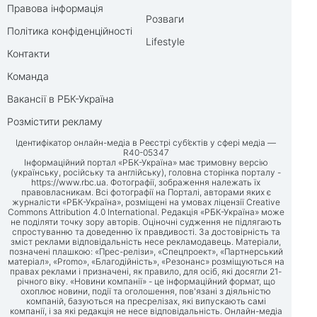
Правова інформація
Розваги
Політика конфіденційності
Lifestyle
Контакти
Команда
Вакансії в РБК-Україна
Розмістити рекламу
Ідентифікатор онлайн-медіа в Реєстрі суб’єктів у сфері медіа —
R40-05347
Інформаційний портал «РБК-Україна» має тримовну версію
(українську, російську та англійську), головна сторінка порталу -
https://www.rbc.ua
. Фотографії, зображення належать їх
правовласникам. Всі фотографії на Порталі, авторами яких є
журналісти «РБК-Україна», розміщені на умовах ліцензії Creative
Commons Attribution 4.0 International. Редакція «РБК-Україна» може
не поділяти точку зору авторів. Оціночні судження не підлягають
спростуванню та доведенню їх правдивості. За достовірність та
зміст реклами відповідальність несе рекламодавець. Матеріали,
позначені плашкою: «Прес-релізи», «Спецпроект», «Партнерський
матеріал», «Promo», «Благодійність», «Резонанс» розміщуються на
правах реклами і призначені, як правило, для осіб, які досягли 21-
річного віку. «Новини компанії» - це інформаційний формат, що
охоплює новини, події та оголошення, пов'язані з діяльністю
компаній, базуються на пресрелізах, які випускають самі
компанії, і за які редакція не несе відповідальність. Онлайн-медіа