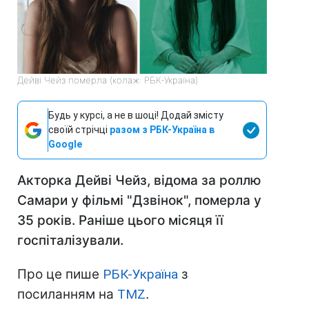
Дейві Чейз померла (колаж: РБК-Україна)
Будь у курсі, а не в шоці! Додай змісту
своїй стрічці
разом з РБК-Україна в
Google
Акторка Дейві Чейз, відома за роллю
Самари у фільмі "Дзвінок", померла у
35 років. Раніше цього місяця її
госпіталізували.
Про це пише
РБК-Україна
з
посиланням на
TMZ
.