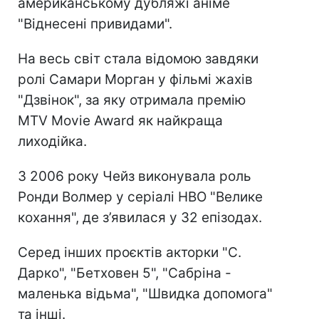
американському дубляжі аніме
"Віднесені привидами".
На весь світ стала відомою завдяки
ролі Самари Морган у фільмі жахів
"Дзвінок", за яку отримала премію
MTV Movie Award як найкраща
лиходійка.
З 2006 року Чейз виконувала роль
Ронди Волмер у серіалі HBO "Велике
кохання", де з’явилася у 32 епізодах.
Серед інших проєктів акторки "С.
Дарко", "Бетховен 5", "Сабріна -
маленька відьма", "Швидка допомога"
та інші.