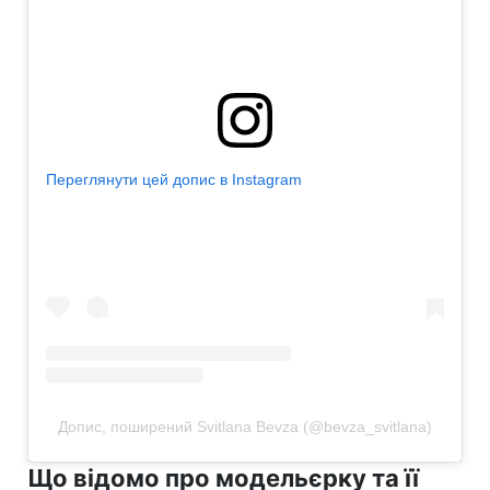
Переглянути цей допис в Instagram
Допис, поширений Svitlana Bevza (@bevza_svitlana)
Що відомо про модельєрку та її