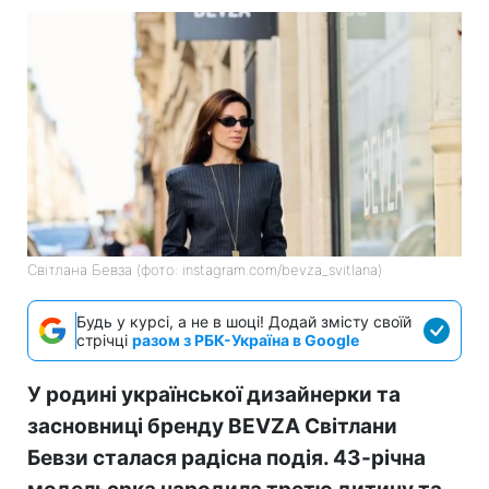
Світлана Бевза (фото: instagram.com/bevza_svitlana)
Будь у курсі, а не в шоці! Додай змісту своїй
стрічці
разом з РБК-Україна в Google
У родині української дизайнерки та
засновниці бренду BEVZA Світлани
Бевзи сталася радісна подія. 43-річна