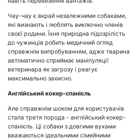
навіть перевезення вантажів.
Чау-чау є вкрай незалежними собаками,
які визнають і люблять виключно членів
своєї родини. Їхня природна підозрілість
до чужинців робить медичний огляд
справжнім випробуванням, адже тварина
автоматично сприймає маніпуляції
ветеринара як загрозу і реагує
максимально захисно.
Англійський кокер-спанієль
Але справжнім шоком для користувачів
стала третя порода - англійський кокер-
спанієль. Ці собаки з довгими вухами
вважаються ідеальними сімейними