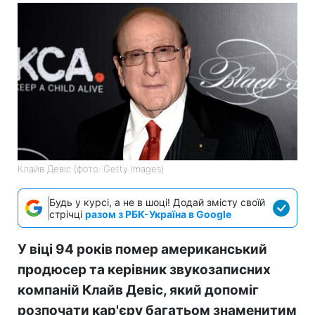
Клайв Девіс (фото: Getty Images)
Будь у курсі, а не в шоці! Додай змісту своїй
стрічці
разом з РБК-Україна в Google
У віці 94 років помер американський
продюсер та керівник звукозаписних
компаній Клайв Девіс, який допоміг
розпочати кар'єру багатьом знаменитим