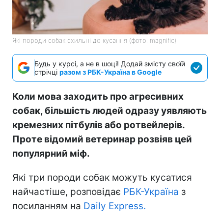
Які породи собак схильні до кусання (фото: magnific)
Будь у курсі, а не в шоці! Додай змісту своїй
стрічці
разом з РБК-Україна в Google
Коли мова заходить про агресивних
собак, більшість людей одразу уявляють
кремезних пітбулів або ротвейлерів.
Проте відомий ветеринар розвіяв цей
популярний міф.
Які три породи собак можуть кусатися
найчастіше, розповідає
РБК-Україна
з
посиланням на
Daily Express.