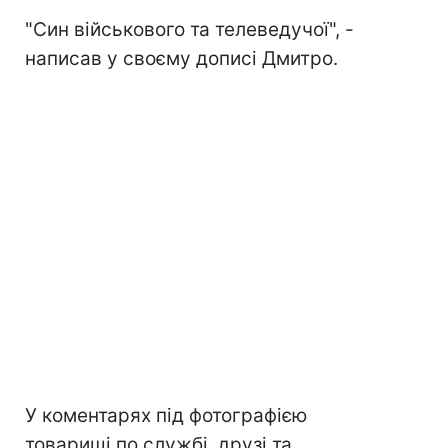
"Син військового та телеведучої", -
написав у своєму дописі Дмитро.
У коментарях під фотографією
товариші по службі, друзі та