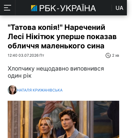
UA
"Татова копія!" Наречений
Лесі Нікітюк уперше показав
обличчя маленького сина
12:40 03.07.2026 Пт
2 хв
Хлопчику нещодавно виповнився
один рік
НАТАЛЯ КРИЖАНІВСЬКА