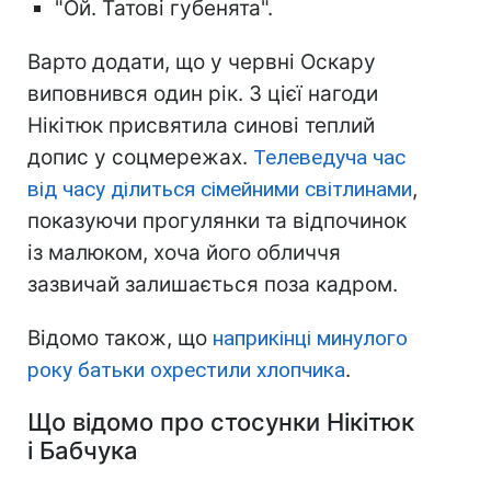
"Ой. Татові губенята".
Варто додати, що у червні Оскару
виповнився один рік. З цієї нагоди
Нікітюк присвятила синові теплий
допис у соцмережах.
Телеведуча час
від часу ділиться сімейними світлинами
,
показуючи прогулянки та відпочинок
із малюком, хоча його обличчя
зазвичай залишається поза кадром.
Відомо також, що
наприкінці минулого
року батьки охрестили хлопчика
.
Що відомо про стосунки Нікітюк
і Бабчука