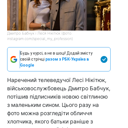
Дмитро Бабчук і Леся Нікітюк (фото:
instagram.com/special_my_profession)
Будь у курсі, а не в шоці! Додай змісту
своїй стрічці
разом з РБК-Україна в
Google
Наречений телеведучої Лесі Нікітюк,
військовослужбовець Дмитро Бабчук,
потішив підписників новою світлиною
з маленьким сином. Цього разу на
фото можна розгледіти обличчя
хлопчика, якого батьки раніше з