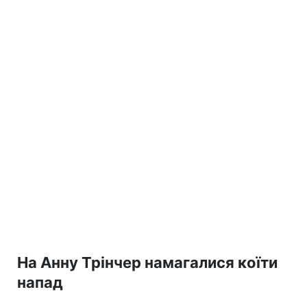
На Анну Трінчер намагалися коїти
напад