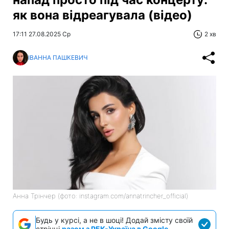
як вона відреагувала (відео)
17:11 27.08.2025 Ср
2 хв
ІВАННА ПАШКЕВИЧ
Анна Трінчер (фото: instagram.com/annatrincher_official)
Будь у курсі, а не в шоці! Додай змісту своїй
стрічці
разом з РБК-Україна в Google