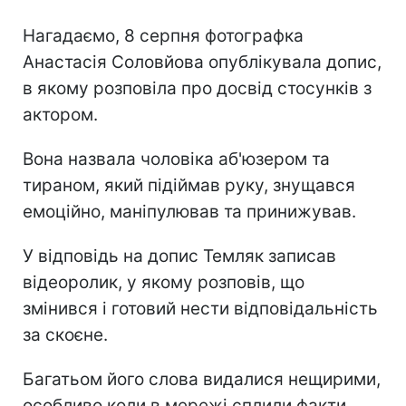
Нагадаємо, 8 серпня фотографка
Анастасія Соловйова опублікувала допис,
в якому розповіла про досвід стосунків з
актором.
Вона назвала чоловіка аб'юзером та
тираном, який підіймав руку, знущався
емоційно, маніпулював та принижував.
У відповідь на допис Темляк записав
відеоролик, у якому розповів, що
змінився і готовий нести відповідальність
за скоєне.
Багатьом його слова видалися нещирими,
особливо коли в мережі сплили факти