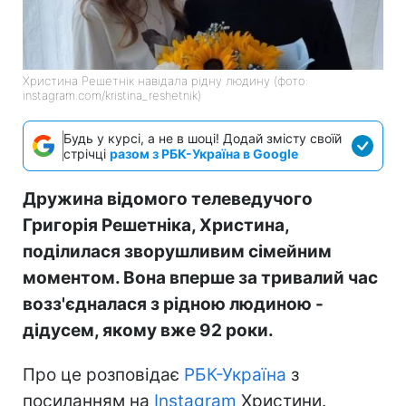
Христина Решетнік навідала рідну людину (фото:
instagram.com/kristina_reshetnik)
Будь у курсі, а не в шоці! Додай змісту своїй
стрічці
разом з РБК-Україна в Google
Дружина відомого телеведучого
Григорія Решетніка, Христина,
поділилася зворушливим сімейним
моментом. Вона вперше за тривалий час
возз'єдналася з рідною людиною -
дідусем, якому вже 92 роки.
Про це розповідає
РБК-Україна
з
посиланням на
Instagram
Христини.