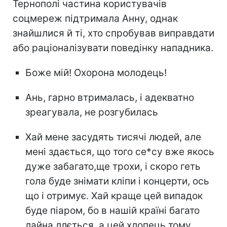
Тернополі частина користувачів
соцмереж підтримала Анну, однак
знайшлися й ті, хто спробував виправдати
або раціоналізувати поведінку нападника.
Боже мій! Охорона молодець!
Ань, гарно втрималась, і адекватно
зреагувала, не розгубилась
Хай мене засудять тисячі людей, але
мені здається, що того се*су вже якось
дуже забагато,ще трохи, і скоро геть
гола буде знімати кліпи і концерти, ось
що і отримує. Хай краще цей випадок
буде піаром, бо в нашій країні багато
лайна ллється, а цей хлопець тому