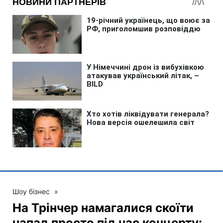
Шоу бізнес
»
На Трінчер намагалися скоїти
напад просто під час концерту: