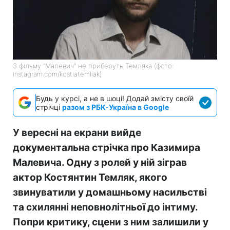
З фільму "Малевич" не приберуть Темляка (фото:
instagram.com/kostiatemliak)
Будь у курсі, а не в шоці! Додай змісту своїй
стрічці
разом з РБК-Україна в Google
У вересні на екрани вийде
документальна стрічка про Казимира
Малевича. Одну з ролей у ній зіграв
актор Костянтин Темляк, якого
звинуватили у домашньому насильстві
та схилянні неповнолітньої до інтиму.
Попри критику, сцени з ним залишили у