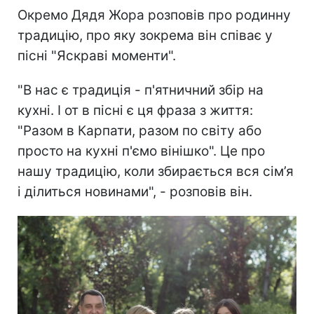
Окремо Дядя Жора розповів про родинну
традицію, про яку зокрема він співає у
пісні "Яскраві моменти".
"В нас є традиція - п'ятничний збір на
кухні. І от в пісні є ця фраза з життя:
"Разом в Карпати, разом по світу або
просто на кухні п'ємо вінішко". Це про
нашу традицію, коли збирається вся сім’я
і ділиться новинами", - розповів він.