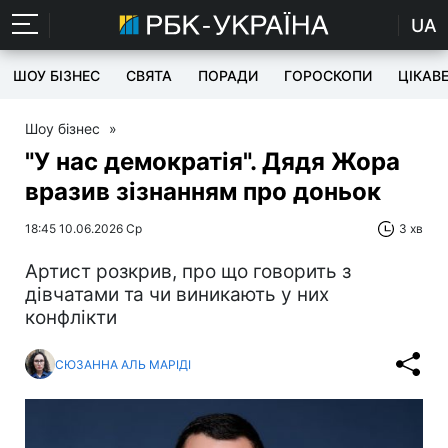
UA
ШОУ БІЗНЕС
СВЯТА
ПОРАДИ
ГОРОСКОПИ
ЦІКАВ
Шоу бізнес
»
"У нас демократія". Дядя Жора
вразив зізнанням про доньок
18:45 10.06.2026 Ср
3 хв
Артист розкрив, про що говорить з
дівчатами та чи виникають у них
конфлікти
СЮЗАННА АЛЬ МАРІДІ