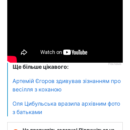
Ще більше цікавого:
Артемій Єгоров здивував зізнанням про
весілля з коханою
Оля Цибульська вразила архівним фото
з батьками