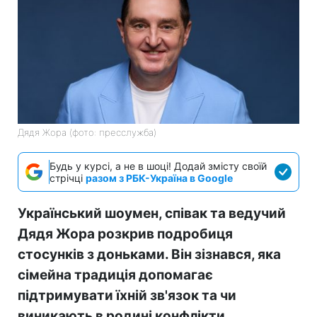
Дядя Жора (фото: пресслужба)
Будь у курсі, а не в шоці! Додай змісту своїй
стрічці
разом з РБК-Україна в Google
Український шоумен, співак та ведучий
Дядя Жора розкрив подробиця
стосунків з доньками. Він зізнався, яка
сімейна традиція допомагає
підтримувати їхній зв'язок та чи
виникають в родині конфлікти.