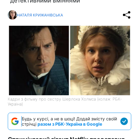
"детективними вміннями"
НАТАЛЯ КРИЖАНІВСЬКА
Кадри з фільму про сестру Шерлока Холмса (колаж: РБК-
Україна)
Будь у курсі, а не в шоці! Додай змісту своїй
стрічці
разом з РБК-Україна в Google