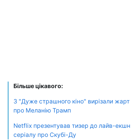
Більше цікавого:
З "Дуже страшного кіно" вирізали жарт
про Меланію Трамп
Netflix презентував тизер до лайв-екшн
серіалу про Скубі-Ду