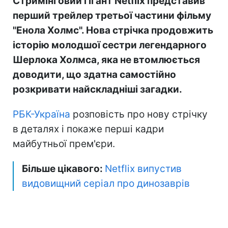
Стримінговий гігант Netflix представив
перший трейлер третьої частини фільму
"Енола Холмс". Нова стрічка продовжить
історію молодшої сестри легендарного
Шерлока Холмса, яка не втомлюється
доводити, що здатна самостійно
розкривати найскладніші загадки.
РБК-Україна
розповість про нову стрічку
в деталях і покаже перші кадри
майбутньої прем'єри.
Більше цікавого:
Netflix випустив
видовищний серіал про динозаврів