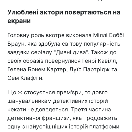
Улюблені актори повертаються на
екрани
Головну роль вкотре виконала Міллі Боббі
Браун, яка здобула світову популярність
завдяки серіалу "Дивні дива". Також до
своїх образів повернулися Генрі Кавілл,
Гелена Бонем Картер, Луїс Партрідж та
Сем Клафлін.
Що ж стосується прем'єри, то довго
шанувальникам детективних історій
чекати не доведеться. Третя частина
детективної франшизи, яка продовжить
одну з найуспішніших історій платформи