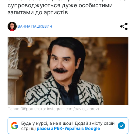
супроводжуються дуже особистими
запитами до артистів
ІВАННА ПАШКЕВИЧ
Павло Зібров (фото: instagram.com/pavlo_zibrov)
Будь у курсі, а не в шоці! Додай змісту своїй
стрічці
разом з РБК-Україна в Google