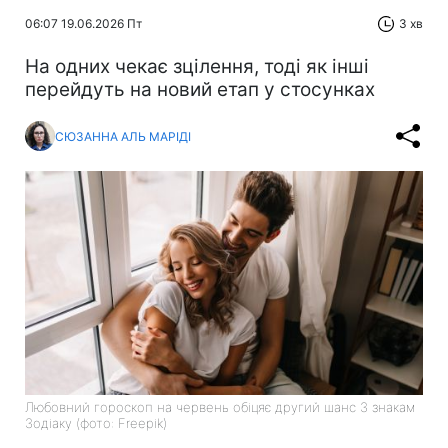
06:07 19.06.2026 Пт
3 хв
На одних чекає зцілення, тоді як інші
перейдуть на новий етап у стосунках
СЮЗАННА АЛЬ МАРІДІ
Любовний гороскоп на червень обіцяє другий шанс 3 знакам
Зодіаку (фото: Freepik)