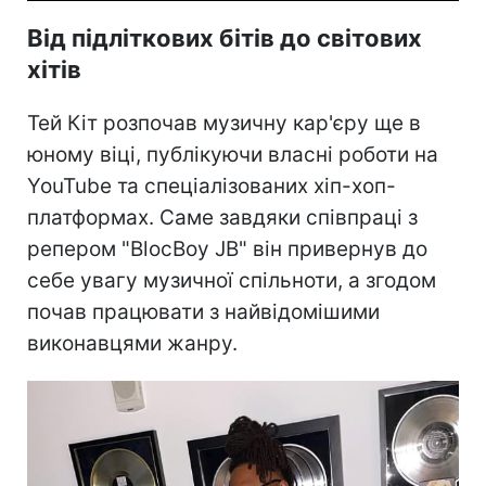
Від підліткових бітів до світових
хітів
Тей Кіт розпочав музичну кар'єру ще в
юному віці, публікуючи власні роботи на
YouTube та спеціалізованих хіп-хоп-
платформах. Саме завдяки співпраці з
репером "BlocBoy JB" він привернув до
себе увагу музичної спільноти, а згодом
почав працювати з найвідомішими
виконавцями жанру.