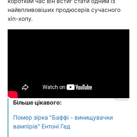
короткий час він встиг стати одним із
найвпливовіших продюсерів сучасного
хіп-хопу.
Більше цікавого:
Помер зірка "Баффі - винищувачки
вампірів" Ентоні Гед