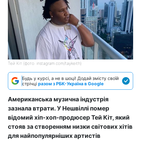
Тей Кіт (фото: instagram.com/taykeith)
Будь у курсі, а не в шоці! Додай змісту своїй
стрічці
разом з РБК-Україна в Google
Американська музична індустрія
зазнала втрати. У Нешвіллі помер
відомий хіп-хоп-продюсер Тей Кіт, який
стояв за створенням низки світових хітів
для найпопулярніших артистів