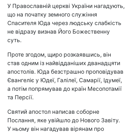
У Православній церкві України нагадують,
що на початку земного служіння
Спасителя Юда через людську слабкість
не відразу визнав Його Божественну
суть.
Проте згодом, щиро розкаявшись, він
став одним із найвідданіших дванадцяти
апостолів. Юда безстрашно проповідував
Євангеліє у Юдеї, Галілеї, Самарії, Ідумеї,
а потім попрямував до країн Месопотамії
та Персії.
Святий апостол написав соборне
Послання, яке увійшло до Нового Завіту.
У ньому він нагадував вірянам про