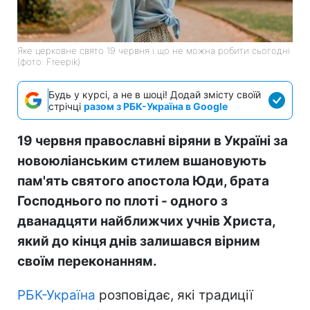
Яке церковне свято 19 червня і що не можна робити сьогодні
(фото: Freepik)
Будь у курсі, а не в шоці! Додай змісту своїй
стрічці
разом з РБК-Україна в Google
19 червня православні віряни в Україні за
новоюліанським стилем вшановують
пам'ять святого апостола Юди, брата
Господнього по плоті - одного з
дванадцяти найближчих учнів Христа,
який до кінця днів залишався вірним
своїм переконанням.
РБК-Україна
розповідає, які традиції