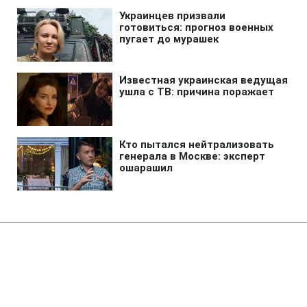
Главная
»
Развлечения
»
Праздники
Какой праздник 19 июня:
строгое табу этого дня, о