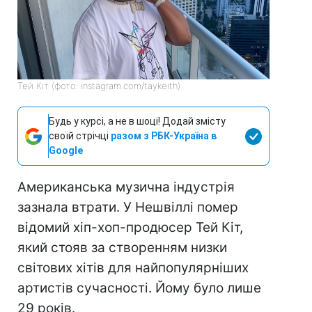
Тей Кіт (фото: instagram.com/taykeith)
Будь у курсі, а не в шоці! Додай змісту
своїй стрічці
разом з РБК-Україна в
Google
Американська музична індустрія
зазнала втрати. У Нешвіллі помер
відомий хіп-хоп-продюсер Тей Кіт,
який стояв за створенням низки
світових хітів для найпопулярніших
артистів сучасності. Йому було лише
29 років.