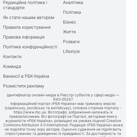
Редакційна політика і
Аналітика
стандарти
Політика
Як стати нашим автором
Бізнес
Правила користування
Життя
Правова інформація
Розваги
Політика конфіденційності
Lifestyle
Контакти
Команда
Вакансії в РБК-Україна
Розмістити рекламу
Ідентифікатор онлайн-медіа в Реєстрі суб’єктів у сфері медіа —
R40-05347
Інформаційний портал «РБК-Україна» має тримовну версію
(українську, російську та англійську), головна сторінка порталу -
https://www.rbc.ua
. Фотографії, зображення належать їх
правовласникам. Всі фотографії на Порталі, авторами яких є
журналісти «РБК-Україна», розміщені на умовах ліцензії Creative
Commons Attribution 4.0 International. Редакція «РБК-Україна» може
не поділяти точку зору авторів. Оціночні судження не підлягають
спростуванню та доведенню їх правдивості. За достовірність та