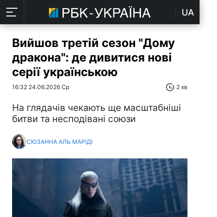
UA
Вийшов третій сезон "Дому
дракона": де дивитися нові
серії українською
16:32 24.06.2026 Ср
2 хв
На глядачів чекають ще масштабніші
битви та несподівані союзи
СЮЗАННА АЛЬ МАРІДІ