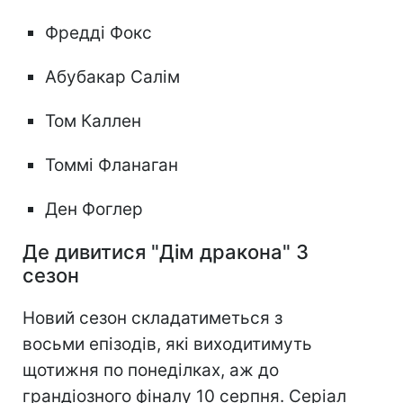
Фредді Фокс
Абубакар Салім
Том Каллен
Томмі Фланаган
Ден Фоглер
Де дивитися "Дім дракона" 3
сезон
Новий сезон складатиметься з
восьми епізодів, які виходитимуть
щотижня по понеділках, аж до
грандіозного фіналу 10 серпня. Серіал