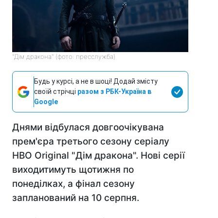
"Дім дракона" (фото: пресслужба)
Будь у курсі, а не в шоці! Додай змісту
своїй стрічці
разом з РБК-Україна в
Google
Днями відбулася довгоочікувана
прем'єра третього сезону серіалу
HBO Original "Дім дракона". Нові серії
виходитимуть щотижня по
понеділках, а фінал сезону
запланований на 10 серпня.