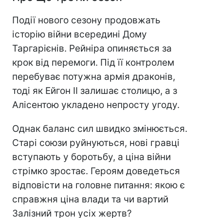
Події нового сезону продовжать
історію війни всередині Дому
Таргарієнів. Рейніра опиняється за
крок від перемоги. Під її контролем
перебуває потужна армія драконів,
тоді як Ейгон II залишає столицю, а з
Алісентою укладено непросту угоду.
Однак баланс сил швидко змінюється.
Старі союзи руйнуються, нові гравці
вступають у боротьбу, а ціна війни
стрімко зростає. Героям доведеться
відповісти на головне питання: якою є
справжня ціна влади та чи вартий
Залізний трон усіх жертв?