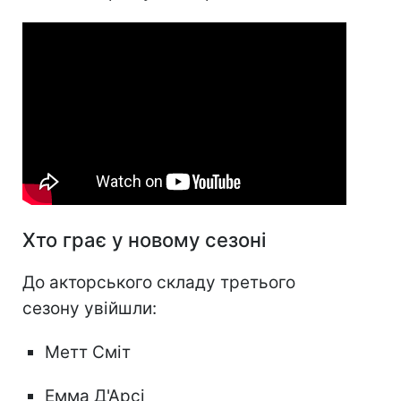
Хто грає у новому сезоні
До акторського складу третього
сезону увійшли:
Метт Сміт
Емма Д'Арсі