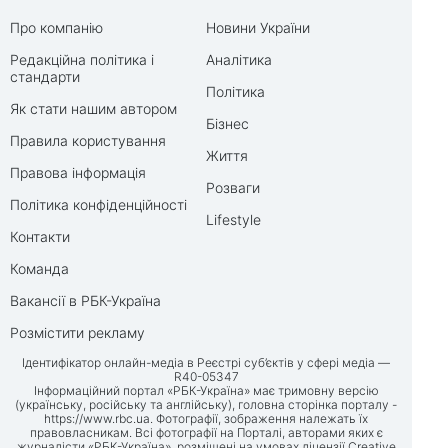
Про компанію
Новини України
Редакційна політика і
Аналітика
стандарти
Політика
Як стати нашим автором
Бізнес
Правила користування
Життя
Правова інформація
Розваги
Політика конфіденційності
Lifestyle
Контакти
Команда
Вакансії в РБК-Україна
Розмістити рекламу
Ідентифікатор онлайн-медіа в Реєстрі суб’єктів у сфері медіа —
R40-05347
Інформаційний портал «РБК-Україна» має тримовну версію
(українську, російську та англійську), головна сторінка порталу -
https://www.rbc.ua
. Фотографії, зображення належать їх
правовласникам. Всі фотографії на Порталі, авторами яких є
журналісти «РБК-Україна», розміщені на умовах ліцензії Creative