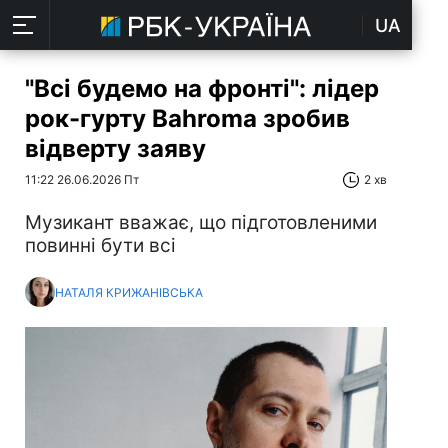
UA
"Всі будемо на фронті": лідер
рок-гурту Bahromа зробив
відверту заяву
11:22 26.06.2026 Пт
2 хв
Музикант вважає, що підготовленими
повинні бути всі
НАТАЛЯ КРИЖАНІВСЬКА