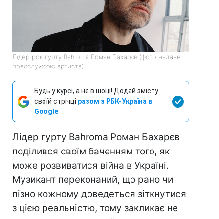
Лідер рок-гурту Bahroma Роман Бахарєв (фото надане
пресслужбою артиста)
Будь у курсі, а не в шоці! Додай змісту
своїй стрічці
разом з РБК-Україна в
Google
Лідер гурту Bahroma Роман Бахарєв
поділився своїм баченням того, як
може розвиватися війна в Україні.
Музикант переконаний, що рано чи
пізно кожному доведеться зіткнутися
з цією реальністю, тому закликає не