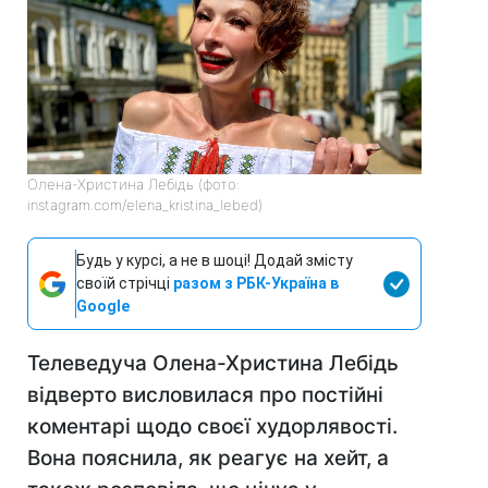
Олена-Христина Лебідь (фото:
instagram.com/elena_kristina_lebed)
Будь у курсі, а не в шоці! Додай змісту
своїй стрічці
разом з РБК-Україна в
Google
Телеведуча Олена-Христина Лебідь
відверто висловилася про постійні
коментарі щодо своєї худорлявості.
Вона пояснила, як реагує на хейт, а