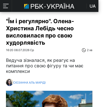
UA
"Їм і регулярно". Олена-
Христина Лебідь чесно
висловилася про свою
худорлявість
16:20 08.07.2026 Ср
2 хв
Ведуча зізналася, як реагує на
питання про свою фігуру та чи має
комплекси
СЮЗАННА АЛЬ МАРІДІ