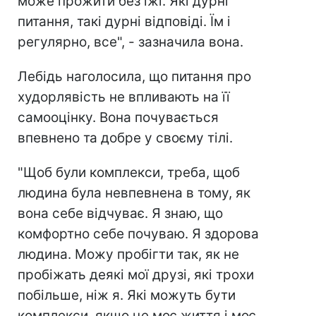
може прожити без їжі. Які дурні
питання, такі дурні відповіді. Їм і
регулярно, все", - зазначила вона.
Лебідь наголосила, що питання про
худорлявість не впливають на її
самооцінку. Вона почувається
впевнено та добре у своєму тілі.
"Щоб були комплекси, треба, щоб
людина була невпевнена в тому, як
вона себе відчуває. Я знаю, що
комфортно себе почуваю. Я здорова
людина. Можу пробігти так, як не
пробіжать деякі мої друзі, які трохи
побільше, ніж я. Які можуть бути
комплекси, якщо це моє життя і моє