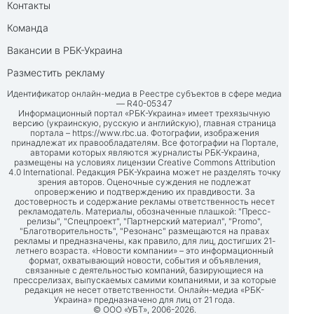
Контакты
Команда
Вакансии в РБК-Украина
Разместить рекламу
Идентификатор онлайн-медиа в Реестре субъектов в сфере медиа
— R40-05347
Информационный портал «РБК-Украина» имеет трехязычную
версию (украинскую, русскую и английскую), главная страница
портала –
https://www.rbc.ua
. Фотографии, изображения
принадлежат их правообладателям. Все фотографии на Портале,
авторами которых являются журналисты РБК-Украина,
размещены на условиях лицензии Creative Commons Attribution
4.0 International. Редакция РБК-Украина может не разделять точку
зрения авторов. Оценочные суждения не подлежат
опровержению и подтверждению их правдивости. За
достоверность и содержание рекламы ответственность несет
рекламодатель. Материалы, обозначенные плашкой: "Пресс-
релизы", "Спецпроект", "Партнерский материал", "Promo",
"Благотворительность", "Резонанс" размещаются на правах
рекламы и предназначены, как правило, для лиц, достигших 21-
летнего возраста. «Новости компании» – это информационный
формат, охватывающий новости, события и объявления,
связанные с деятельностью компаний, базирующиеся на
прессрелизах, выпускаемых самими компаниями, и за которые
редакция не несет ответственности. Онлайн-медиа «РБК-
Украина» предназначено для лиц от 21 года.
© ООО «УБТ», 2006-2026.