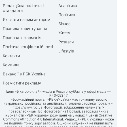
Редакційна політика і
Аналітика
стандарти
Політика
Як стати нашим автором
Бізнес
Правила користування
Життя
Правова інформація
Розваги
Політика конфіденційності
Lifestyle
Контакти
Команда
Вакансії в РБК-Україна
Розмістити рекламу
Ідентифікатор онлайн-медіа в Реєстрі суб’єктів у сфері медіа —
R40-05347
Інформаційний портал «РБК-Україна» має тримовну версію
(українську, російську та англійську), головна сторінка порталу -
https://www.rbc.ua
. Фотографії, зображення належать їх
правовласникам. Всі фотографії на Порталі, авторами яких є
журналісти «РБК-Україна», розміщені на умовах ліцензії Creative
Commons Attribution 4.0 International. Редакція «РБК-Україна» може
не поділяти точку зору авторів. Оціночні судження не підлягають