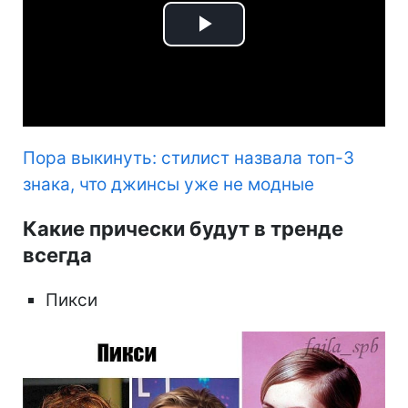
Play
Video
Пора выкинуть: стилист назвала топ-3
знака, что джинсы уже не модные
Какие прически будут в тренде
всегда
Пикси