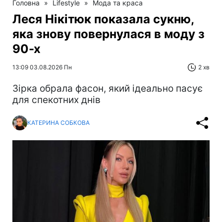
Головна
»
Lifestyle
»
Мода та краса
Леся Нікітюк показала сукню,
яка знову повернулася в моду з
90-х
13:09 03.08.2026 Пн
2 хв
Зірка обрала фасон, який ідеально пасує
для спекотних днів
КАТЕРИНА СОБКОВА