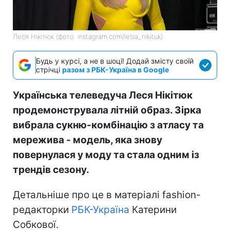
Леся Нікітюк (фото: instagram.com/lesia_nikituk)
Будь у курсі, а не в шоці! Додай змісту своїй
стрічці
разом з РБК-Україна в Google
Українська телеведуча Леся Нікітюк
продемонструвала літній образ. Зірка
вибрала сукню-комбінацію з атласу та
мережива - модель, яка знову
повернулася у моду та стала одним із
трендів сезону.
Детальніше про це в матеріалі fashion-
редакторки
РБК-Україна
Катерини
Собкової.