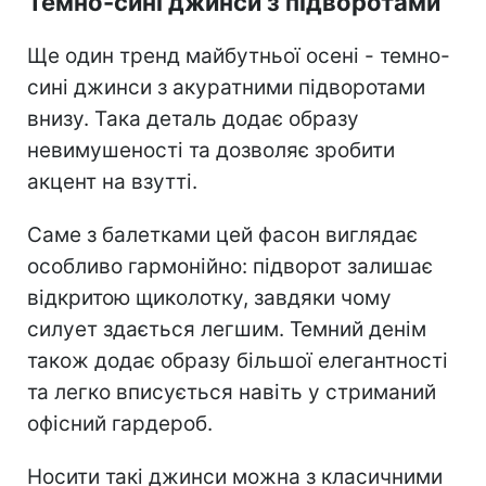
Темно-сині джинси з підворотами
Ще один тренд майбутньої осені - темно-
сині джинси з акуратними підворотами
внизу. Така деталь додає образу
невимушеності та дозволяє зробити
акцент на взутті.
Саме з балетками цей фасон виглядає
особливо гармонійно: підворот залишає
відкритою щиколотку, завдяки чому
силует здається легшим. Темний денім
також додає образу більшої елегантності
та легко вписується навіть у стриманий
офісний гардероб.
Носити такі джинси можна з класичними