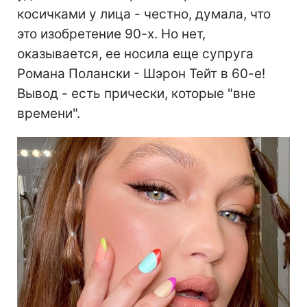
косичками у лица - честно, думала, что
это изобретение 90-х. Но нет,
оказывается, ее носила еще супруга
Романа Полански - Шэрон Тейт в 60-е!
Вывод - есть прически, которые "вне
времени".