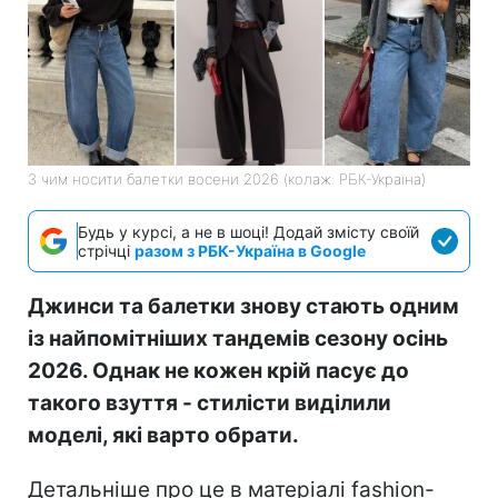
З чим носити балетки восени 2026 (колаж: РБК-Україна)
Будь у курсі, а не в шоці! Додай змісту своїй
стрічці
разом з РБК-Україна в Google
Джинси та балетки знову стають одним
із найпомітніших тандемів сезону осінь
2026. Однак не кожен крій пасує до
такого взуття - стилісти виділили
моделі, які варто обрати.
Детальніше про це в матеріалі fashion-