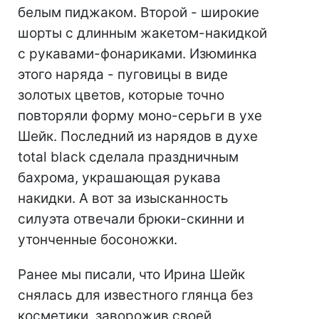
белым пиджаком. Второй - широкие
шорты с длинным жакетом-накидкой
с рукавами-фонариками. Изюминка
этого наряда - пуговицы в виде
золотых цветов, которые точно
повторяли форму моно-серьги в ухе
Шейк. Последний из нарядов в духе
total black сделала праздничным
бахрома, украшающая рукава
накидки. А вот за изысканность
силуэта отвечали брюки-скинни и
утонченные босоножки.
Ранее мы писали, что Ирина Шейк
снялась для известного глянца без
косметики, заворожив своей