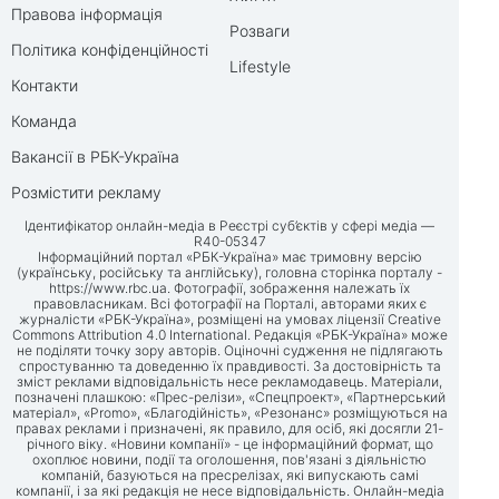
Правова інформація
Розваги
Політика конфіденційності
Lifestyle
Контакти
Команда
Вакансії в РБК-Україна
Розмістити рекламу
Ідентифікатор онлайн-медіа в Реєстрі суб’єктів у сфері медіа —
R40-05347
Інформаційний портал «РБК-Україна» має тримовну версію
(українську, російську та англійську), головна сторінка порталу -
https://www.rbc.ua
. Фотографії, зображення належать їх
правовласникам. Всі фотографії на Порталі, авторами яких є
журналісти «РБК-Україна», розміщені на умовах ліцензії Creative
Commons Attribution 4.0 International. Редакція «РБК-Україна» може
не поділяти точку зору авторів. Оціночні судження не підлягають
спростуванню та доведенню їх правдивості. За достовірність та
зміст реклами відповідальність несе рекламодавець. Матеріали,
позначені плашкою: «Прес-релізи», «Спецпроект», «Партнерський
матеріал», «Promo», «Благодійність», «Резонанс» розміщуються на
правах реклами і призначені, як правило, для осіб, які досягли 21-
річного віку. «Новини компанії» - це інформаційний формат, що
охоплює новини, події та оголошення, пов'язані з діяльністю
компаній, базуються на пресрелізах, які випускають самі
компанії, і за які редакція не несе відповідальність. Онлайн-медіа