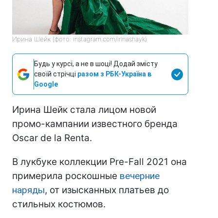
Ирина Шейк (фото: instagram.com/irinashayk)
Будь у курсі, а не в шоці! Додай змісту
своїй стрічці
разом з РБК-Україна в
Google
Ирина Шейк стала лицом новой
промо-кампании известного бренда
Oscar de la Renta.
В лукбуке коллекции Pre-Fall 2021 она
примерила роскошные
вечерние
наряды
, от изысканных платьев до
стильных костюмов.