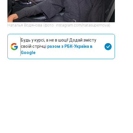
Наталья Водянова (фото: instagram.com/natasupernova)
Будь у курсі, а не в шоці! Додай змісту
своїй стрічці
разом з РБК-Україна в
Google