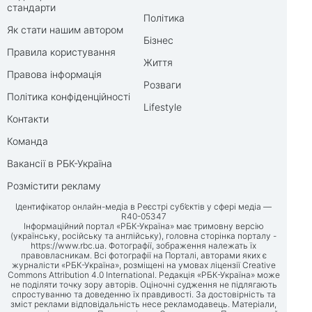
стандарти
Політика
Як стати нашим автором
Бізнес
Правила користування
Життя
Правова інформація
Розваги
Політика конфіденційності
Lifestyle
Контакти
Команда
Вакансії в РБК-Україна
Розмістити рекламу
Ідентифікатор онлайн-медіа в Реєстрі суб’єктів у сфері медіа —
R40-05347
Інформаційний портал «РБК-Україна» має тримовну версію
(українську, російську та англійську), головна сторінка порталу -
https://www.rbc.ua
. Фотографії, зображення належать їх
правовласникам. Всі фотографії на Порталі, авторами яких є
журналісти «РБК-Україна», розміщені на умовах ліцензії Creative
Commons Attribution 4.0 International. Редакція «РБК-Україна» може
не поділяти точку зору авторів. Оціночні судження не підлягають
спростуванню та доведенню їх правдивості. За достовірність та
зміст реклами відповідальність несе рекламодавець. Матеріали,