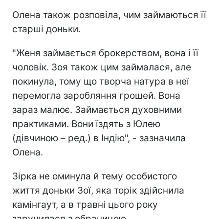
Олена також розповіла, чим займаються її
старші доньки.
"Женя займається брокерством, вона і її
чоловік. Зоя також цим займалася, але
покинула, тому що творча натура в неї
перемогла заробляння грошей. Вона
зараз малює. Займається духовними
практиками. Вони їздять з Юлею
(дівчиною – ред.) в Індію", - зазначила
Олена.
Зірка не оминула й тему особистого
життя доньки Зої, яка торік здійснила
камінгаут, а в травні цього року
заручилася з обраницею.