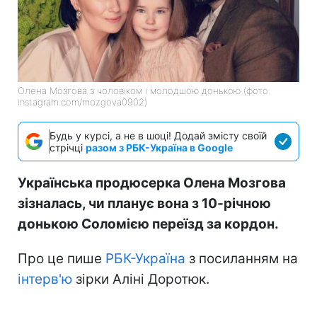
Олена Мозгова з чоловіком і молодшою донькою (фото:
instagram.com/mozgova0902)
Будь у курсі, а не в шоці! Додай змісту своїй
стрічці
разом з РБК-Україна в Google
Українська продюсерка Олена Мозгова
зізналась, чи планує вона з 10-річною
донькою Соломією переїзд за кордон.
Про це пише
РБК-Україна
з посиланням на
інтерв'ю
зірки Аліні Доротюк.