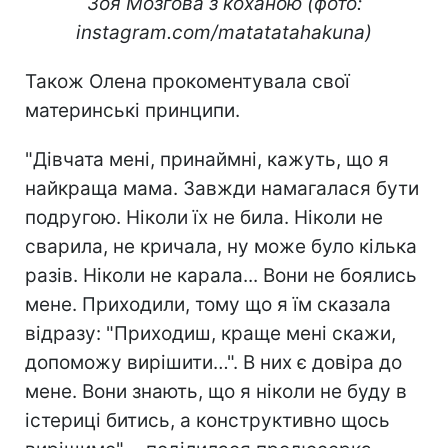
Зоя Мозгова з коханою (фото:
instagram.com/matatatahakuna)
Також Олена прокоментувала свої
материнські принципи.
"Дівчата мені, принаймні, кажуть, що я
найкраща мама. Завжди намагалася бути
подругою. Ніколи їх не била. Ніколи не
сварила, не кричала, ну може було кілька
разів. Ніколи не карала... Вони не боялись
мене. Приходили, тому що я їм сказала
відразу: "Приходиш, краще мені скажи,
допоможу вирішити…". В них є довіра до
мене. Вони знають, що я ніколи не буду в
істериці битись, а конструктивно щось