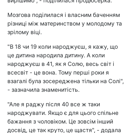
вирішимо", - поділилася продюсерка.
Мозгова поділилася і власним баченням
різниці між материнством у молодому та
зрілому віці.
"В 18 чи 19 коли народжуєш, я кажу, що
це дитина народила дитину. А коли
народжуєш в 41, як я Солю, весь світ і
всесвіт - це вона. Тому перші роки я
взагалі була зосереджена тільки на Солі",
- зазначила знаменитість.
"Але я раджу після 40 все ж таки
народжувати. Якщо є для цього спільне
бажання з чоловіком. Це зовсім інший
досвід, це так круто, це щастя", - додала