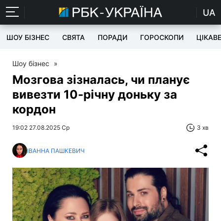
UA
ШОУ БІЗНЕС
СВЯТА
ПОРАДИ
ГОРОСКОПИ
ЦІКАВ
Шоу бізнес
»
Мозгова зізналась, чи планує
вивезти 10-річну доньку за
кордон
19:02 27.08.2025 Ср
3 хв
ІВАННА ПАШКЕВИЧ