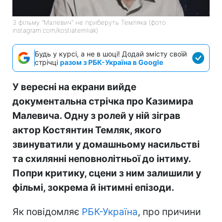
З фільму "Малевич" не приберуть Темляка (фото:
instagram.com/kostiatemliak)
Будь у курсі, а не в шоці! Додай змісту своїй
стрічці
разом з РБК-Україна в Google
У вересні на екрани вийде
документальна стрічка про Казимира
Малевича. Одну з ролей у ній зіграв
актор Костянтин Темляк, якого
звинуватили у домашньому насильстві
та схилянні неповнолітньої до інтиму.
Попри критику, сцени з ним залишили у
фільмі, зокрема й інтимні епізоди.
Як повідомляє
РБК-Україна
, про причини