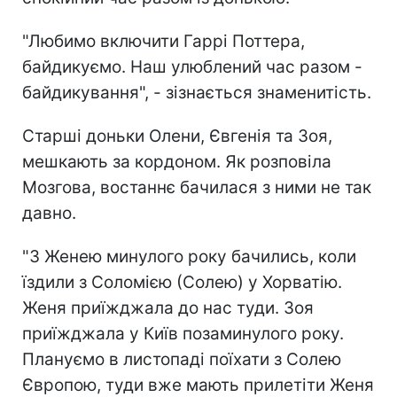
"Любимо включити Гаррі Поттера,
байдикуємо. Наш улюблений час разом -
байдикування", - зізнається знаменитість.
Старші доньки Олени, Євгенія та Зоя,
мешкають за кордоном. Як розповіла
Мозгова, востаннє бачилася з ними не так
давно.
"З Женею минулого року бачились, коли
їздили з Соломією (Солею) у Хорватію.
Женя приїжджала до нас туди. Зоя
приїжджала у Київ позаминулого року.
Плануємо в листопаді поїхати з Солею
Європою, туди вже мають прилетіти Женя