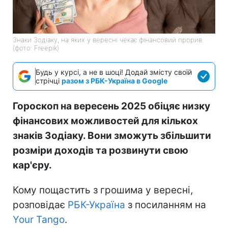
Знаки Зодіаку, на яких у вересні чекає фінансовий прорив
(фото: Freepik)
Будь у курсі, а не в шоці! Додай змісту своїй
стрічці
разом з РБК-Україна в Google
Гороскоп на вересень 2025 обіцяє низку
фінансових можливостей для кількох
знаків Зодіаку. Вони зможуть збільшити
розміри доходів та розвинути свою
кар'єру.
Кому пощастить з грошима у вересні,
розповідає
РБК-Україна
з посиланням на
Your Tango
.