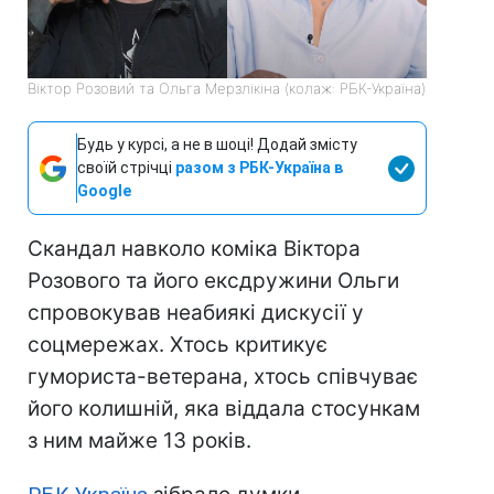
Віктор Розовий та Ольга Мерзлікіна (колаж: РБК-Україна)
Будь у курсі, а не в шоці! Додай змісту
своїй стрічці
разом з РБК-Україна в
Google
Скандал навколо коміка Віктора
Розового та його ексдружини Ольги
спровокував неабиякі дискусії у
соцмережах. Хтось критикує
гумориста-ветерана, хтось співчуває
його колишній, яка віддала стосункам
з ним майже 13 років.