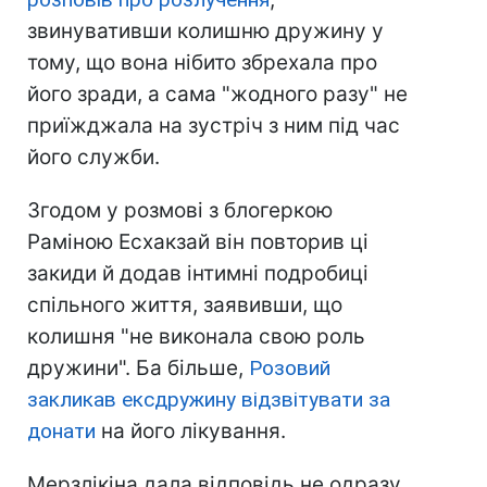
звинувативши колишню дружину у
тому, що вона нібито збрехала про
його зради, а сама "жодного разу" не
приїжджала на зустріч з ним під час
його служби.
Згодом у розмові з блогеркою
Раміною Есхакзай він повторив ці
закиди й додав інтимні подробиці
спільного життя, заявивши, що
колишня "не виконала свою роль
дружини". Ба більше,
Розовий
закликав ексдружину відзвітувати за
донати
на його лікування.
Мерзлікіна дала відповідь не одразу.