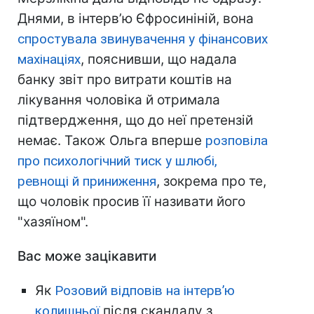
Днями, в інтерв’ю Єфросиніній, вона
спростувала звинувачення у фінансових
махінаціях
, пояснивши, що надала
банку звіт про витрати коштів на
лікування чоловіка й отримала
підтвердження, що до неї претензій
немає. Також Ольга вперше
розповіла
про психологічний тиск у шлюбі,
ревнощі й приниження
, зокрема про те,
що чоловік просив її називати його
"хазяїном".
Вас може зацікавити
Як
Розовий відповів на інтерв’ю
колишньої
після скандалу з