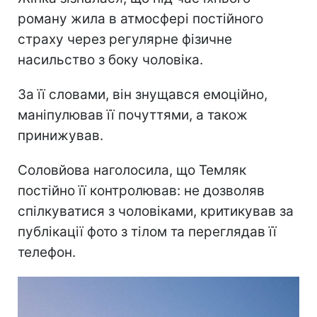
роману жила в атмосфері постійного
страху через регулярне фізичне
насильство з боку чоловіка.
За її словами, він знущався емоційно,
маніпулював її почуттями, а також
принижував.
Соловйова наголосила, що Темляк
постійно її контролював: не дозволяв
спілкуватися з чоловіками, критикував за
публікації фото з тілом та переглядав її
телефон.