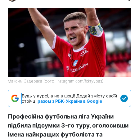
Максим Задерака (фото: instagram.com/fckryvbas)
Будь у курсі, а не в шоці! Додай змісту своїй
стрічці
разом з РБК-Україна в Google
Професійна футбольна ліга України
підбила підсумки 3-го туру, оголосивши
імена найкращих футболіста та