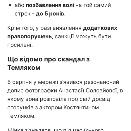
або
позбавлення волі
на той самий
строк -
до 5 років
.
Крім того, у разі виявлення
додаткових
правопорушень
, санкції можуть бути
посилені.
Що відомо про скандал з
Темляком
8 серпня у мережі з’явився резонансний
допис фотографки Анастасії Соловйової, в
якому вона розповіла про свій досвід
стосунків з актором Костянтином
Темляком.
Жінка зізналася, що під час їхнього