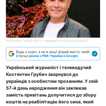
Костянтин Грубич (фото: instagram.com/kostya_hrubych)
Будь у курсі, а не в шоці! Додай змісту своїй
стрічці
разом з РБК-Україна в Google
Український журналіст і телеведучий
Костянтин Грубич звернувся до
українців з особистим проханням. У свій
57-й день народження він закликав
замість привітань долучитися до збору
коштів на реабілітацію його сина, який