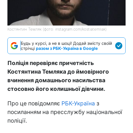
Костянтин Темляк (фото: instagram.com/kostiatemliak)
Будь у курсі, а не в шоці! Додай змісту своїй
стрічці
разом з РБК-Україна в Google
Поліція перевіряє причетність
Костянтина Темляка до ймовірного
вчинення домашнього насильства
стосовно його колишньої дівчини.
Про це повідомляє
РБК-Україна
з
посиланням на пресслужбу національної
поліції.