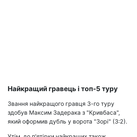
Найкращий гравець і топ-5 туру
Звання найкращого гравця 3-го туру
здобув Максим Задерака з "Кривбаса",
який оформив дубль у ворота "Зорі" (3:2).
Утім, до п'ятірки найкращих також