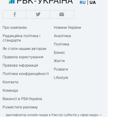
RU
|
UA
Про компанію
Новини України
Редакційна політика і
Аналітика
стандарти
Політика
Як стати нашим автором
Бізнес
Правила користування
Життя
Правова інформація
Розваги
Політика конфіденційності
Lifestyle
Контакти
Команда
Вакансії в РБК-Україна
Розмістити рекламу
Ідентифікатор онлайн-медіа в Реєстрі суб’єктів у сфері медіа —