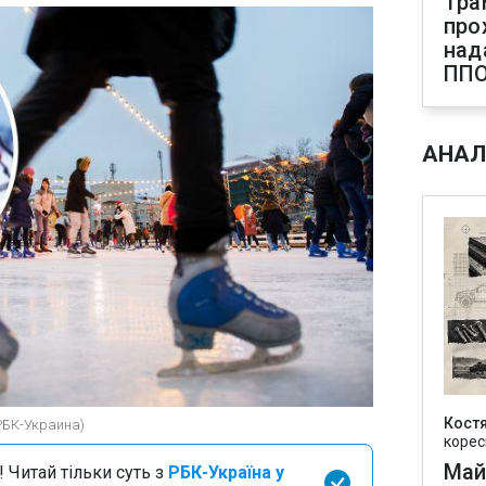
Тра
про
над
ПП
АНАЛ
Кост
РБК-Украина)
корес
Май
 Читай тільки суть з
РБК-Україна у