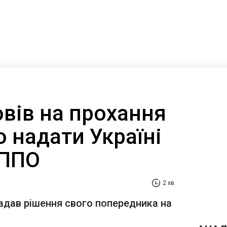
вів на прохання
 надати Україні
 ППО
2 хв
адав рішення свого попередника на