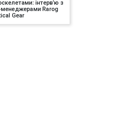
оскелетами: інтерв'ю з
-менеджерами Rarog
ical Gear