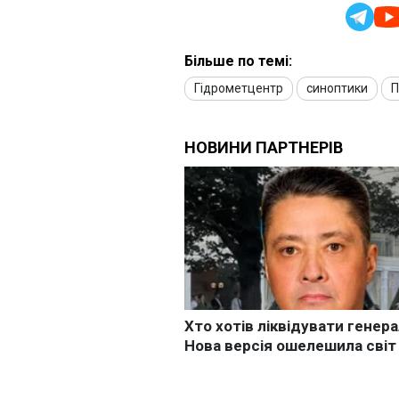
Більше по темі:
Гідрометцентр
синоптики
П