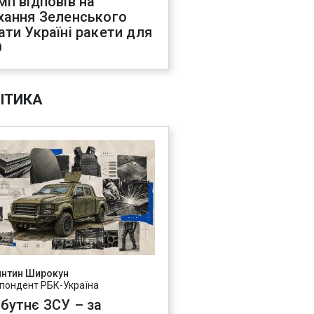
мп відповів на
хання Зеленського
ати Україні ракети для
О
ІТИКА
янтин Широкун
пондент РБК-Україна
бутнє ЗСУ – за