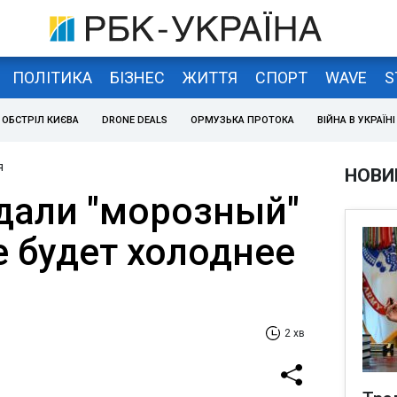
ПОЛІТИКА
БІЗНЕС
ЖИТТЯ
СПОРТ
WAVE
S
ОБСТРІЛ КИЄВА
DRONE DEALS
ОРМУЗЬКА ПРОТОКА
ВІЙНА В УКРАЇНІ
я
НОВИ
дали "морозный"
е будет холоднее
2 хв