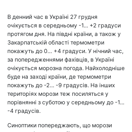
В денний час в Україні 27 грудня
очікується в середньому -1... +2 градуси
протягом дня. На півдні країни, а також у
Закарпатській області термометри
покажуть до 0… +4 градуси. У нічний час,
за попередженнями фахівців, в Україні
очікується морозна погода. Найхолодніше
буде на заході країни, де термометри
покажуть до -2... -9 градусів. На інших
територіях морози теж посиляться у
порівнянні з суботою у середньому до -1...
-4 градусів.
Синоптики попереджають, що морози