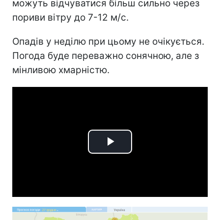
можуть відчуватися більш сильно через
пориви вітру до 7-12 м/c.
Опадів у неділю при цьому не очікується.
Погода буде переважно сонячною, але з
мінливою хмарністю.
Play
Video