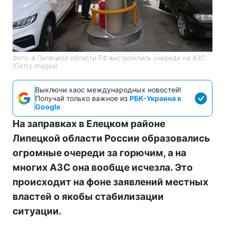
Фото: в Липецкой области РФ выстроились очереди на АЗС
(Getty Images)
Выключи хаос международных новостей!
Получай только важное из
РБК-Украина в
Google
На заправках в Елецком районе
Липецкой области России образовались
огромные очереди за горючим, а на
многих АЗС она вообще исчезла. Это
происходит на фоне заявлений местных
властей о якобы стабилизации
ситуации.