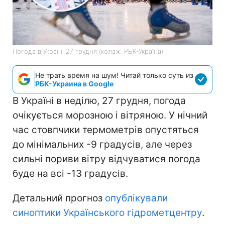
Погода в Україні 27 грудня (колаж: РБК-Україна)
Не трать время на шум! Читай только суть из
РБК-Украина в Google
В Україні в неділю, 27 грудня, погода
очікується морозною і вітряною. У нічний
час стовпчики термометрів опустяться
до мінімальних -9 градусів, але через
сильні пориви вітру відчуватися погода
буде на всі -13 градусів.
Детальний прогноз
опублікували
синоптики Українського гідрометцентру
.