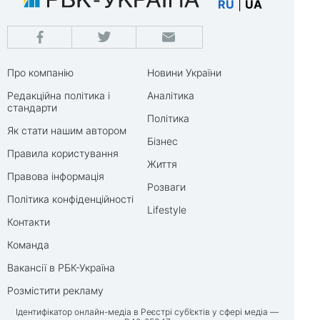
RU
|
UA
Про компанію
Новини України
Редакційна політика і
Аналітика
стандарти
Політика
Як стати нашим автором
Бізнес
Правила користування
Життя
Правова інформація
Розваги
Політика конфіденційності
Lifestyle
Контакти
Команда
Вакансії в РБК-Україна
Розмістити рекламу
Ідентифікатор онлайн-медіа в Реєстрі суб’єктів у сфері медіа —