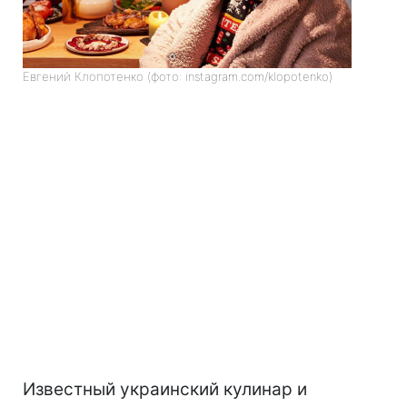
Евгений Клопотенко (фото: instagram.com/klopotenko)
Известный украинский кулинар и