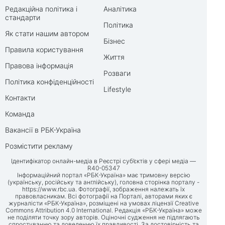
Редакційна політика і
Аналітика
стандарти
Політика
Як стати нашим автором
Бізнес
Правила користування
Життя
Правова інформація
Розваги
Політика конфіденційності
Lifestyle
Контакти
Команда
Вакансії в РБК-Україна
Розмістити рекламу
Ідентифікатор онлайн-медіа в Реєстрі суб’єктів у сфері медіа —
R40-05347
Інформаційний портал «РБК-Україна» має тримовну версію
(українську, російську та англійську), головна сторінка порталу -
https://www.rbc.ua
. Фотографії, зображення належать їх
правовласникам. Всі фотографії на Порталі, авторами яких є
журналісти «РБК-Україна», розміщені на умовах ліцензії Creative
Commons Attribution 4.0 International. Редакція «РБК-Україна» може
не поділяти точку зору авторів. Оціночні судження не підлягають
спростуванню та доведенню їх правдивості. За достовірність та