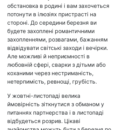
обстановка в родині і вам захочеться
потонути в ілюзіях пристрасті на
стороні. До середини березня ви
будете захоплені романтичними
захопленнями, розвагами, бажанням
відвідувати світські заходи і вечірки.
Але можливі й неприємності в
любовній сфері, сварки з дітьми або
коханими через нестриманість,
нетерпимість, ревнощі, грубість.
У жовтні-листопаді велика
ймовірність зіткнутися з обманом у
питаннях партнерства і в листопаді
відбудеться розрив. Цікаві
знайомства можуть бути з березня по