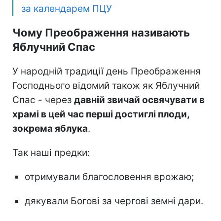
за календарем ПЦУ
Чому Преображення називають
Яблучний Спас
У народній традиції день Преображення
Господнього відомий також як Яблучний
Спас - через
давній звичай освячувати в
храмі в цей час перші достиглі плоди,
зокрема яблука
.
Так наші предки:
отримували благословення врожаю;
дякували Богові за чергові земні дари.