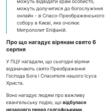
можуть відвідати храм особисто,
можуть долучитися до богослужіння
онлайн - зі Спасо-Преображенського
собору в Києві, яке очолює
Митрополит Епіфаній.
Про що нагадує вірянам свято 6
серпня
У ПЦУ нагадали, що сьогодні віряни
відзначають свято Преображення
Господа Бога і Спасителя нашого Ісуса
Христа.
Воно нагадує людям про важливу
євангельську подію, що
відбулася
незадовго перед голгофськими