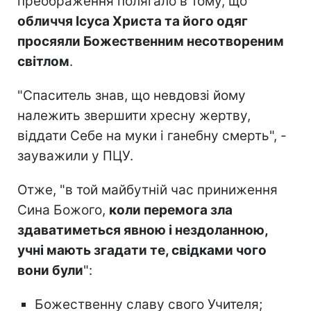
преображення полягало в тому, що
обличчя Ісуса Христа та його одяг
просяяли Божественним несотвореним
світлом
.
"Спаситель знав, що невдовзі йому
належить звершити хресну жертву,
віддати Себе на муки і ганебну смерть", -
зауважили у ПЦУ.
Отже, "в той майбутній час приниження
Сина Божого,
коли перемога зла
здаватиметься явною і нездоланною,
учні мають згадати те, свідками чого
вони були
":
Божественну славу свого Учителя;