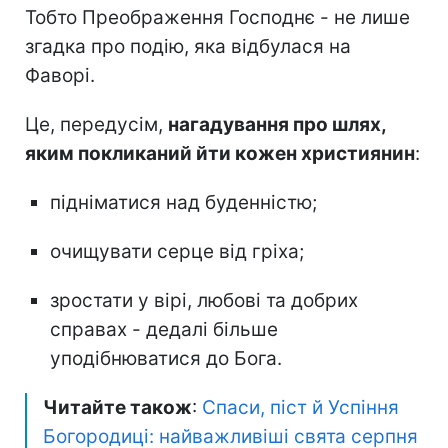
Тобто Преображення Господнє - не лише
згадка про подію, яка відбулася на
Фаворі.
Це, передусім,
нагадування про шлях,
яким покликаний йти кожен християнин
:
підніматися над буденністю;
очищувати серце від гріха;
зростати у вірі, любові та добрих
справах - дедалі більше
уподібнюватися до Бога.
Читайте також
:
Спаси, піст й Успіння
Богородиці: найважливіші свята серпня