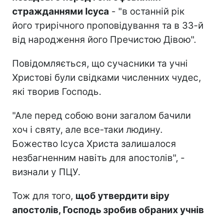
стражданнями Ісуса
- "в останній рік
його трирічного проповідування та в 33-й
від народження його Пречистою Дівою".
Повідомляється, що сучасники та учні
Христові були свідками численних чудес,
які творив Господь.
"Але перед собою вони загалом бачили
хоч і святу, але все-таки людину.
Божество Ісуса Христа залишалося
незбагненним навіть для апостолів", -
визнали у ПЦУ.
Тож для того,
щоб утвердити віру
апостолів, Господь зробив обраних учнів