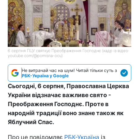
6 серпня ПЦУ святкує Преображення Господнє (кадр із відео:
youtube.com/@pomisna-ocu)
Не витрачай час на шум! Читай тільки суть з
РБК-Україна у Google
Сьогодні, 6 серпня, Православна Церква
України відзначає важливе свято -
Преображення Господнє. Проте в
народній традиції воно знане також як
Яблучний Спас.
Про це повідомляє
РБК-Україна
із