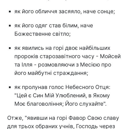
як його обличчя засяяло, наче сонце;
як його одяг став білим, наче
Божественне світло;
як явились на горі двоє найбільших
пророків старозавітного часу - Мойсей
та Ілля - розмовляючи з Месією про
його майбутні страждання;
як пролунав голос Небесного Отця:
"Цей є Син Мій Улюблений, в Якому
Моє благовоління; Його слухайте".
Отже, "явивши на горі Фавор Свою славу
для трьох обраних учнів, Господь через