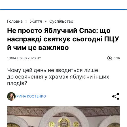
Головна
»
Життя
»
Суспільство
Не просто Яблучний Спас: що
насправді святкує сьогодні ПЦУ
й чим це важливо
10:04 06.08.2026 Чт
5 хв
Чому цей день не зводиться лише
до освячення у храмах яблук чи інших
плодів?
ІРИНА КОСТЕНКО