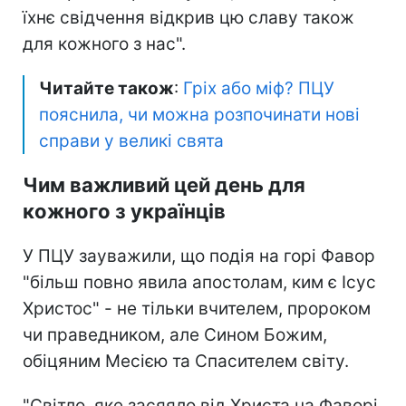
їхнє свідчення відкрив цю славу також
для кожного з нас".
Читайте також
:
Гріх або міф? ПЦУ
пояснила, чи можна розпочинати нові
справи у великі свята
Чим важливий цей день для
кожного з українців
У ПЦУ зауважили, що подія на горі Фавор
"більш повно явила апостолам, ким є Ісус
Христос" - не тільки вчителем, пророком
чи праведником, але Сином Божим,
обіцяним Месією та Спасителем світу.
"Світло, яке засяяло від Христа на Фаворі,