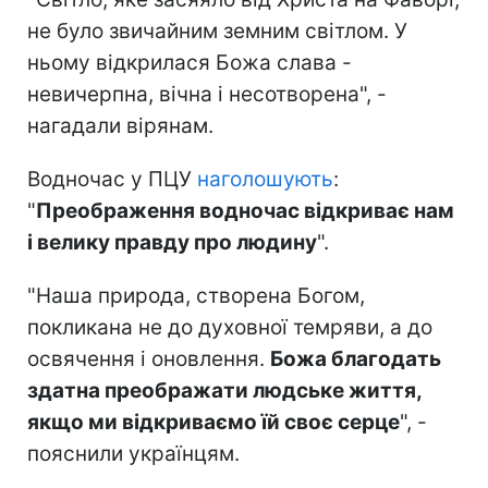
не було звичайним земним світлом. У
ньому відкрилася Божа слава -
невичерпна, вічна і несотворена", -
нагадали вірянам.
Водночас у ПЦУ
наголошують
:
"
Преображення водночас відкриває нам
і велику правду про людину
".
"Наша природа, створена Богом,
покликана не до духовної темряви, а до
освячення і оновлення.
Божа благодать
здатна преображати людське життя,
якщо ми відкриваємо їй своє серце
", -
пояснили українцям.