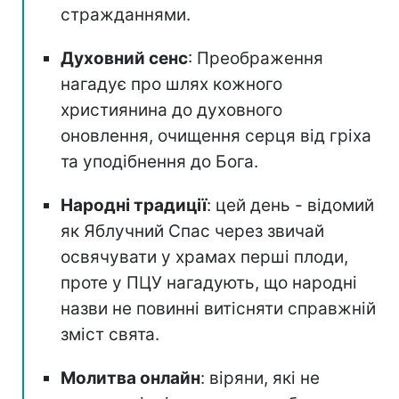
стражданнями.
Духовний сенс
: Преображення
нагадує про шлях кожного
християнина до духовного
оновлення, очищення серця від гріха
та уподібнення до Бога.
Народні традиції
: цей день - відомий
як Яблучний Спас через звичай
освячувати у храмах перші плоди,
проте у ПЦУ нагадують, що народні
назви не повинні витісняти справжній
зміст свята.
Молитва онлайн
: віряни, які не