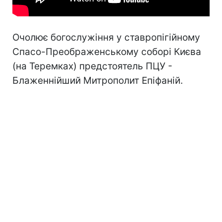
Очолює богослужіння у ставропігійному
Спасо-Преображенському соборі Києва
(на Теремках) предстоятель ПЦУ -
Блаженнійший Митрополит Епіфаній.