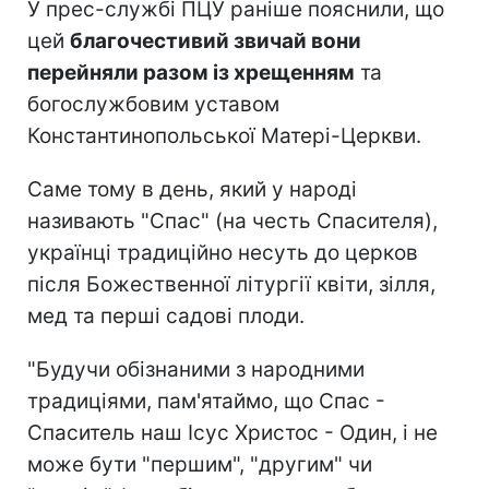
У прес-службі ПЦУ раніше пояснили, що
цей
благочестивий звичай вони
перейняли разом із хрещенням
та
богослужбовим уставом
Константинопольської Матері-Церкви.
Саме тому в день, який у народі
називають "Спас" (на честь Спасителя),
українці традиційно несуть до церков
після Божественної літургії квіти, зілля,
мед та перші садові плоди.
"Будучи обізнаними з народними
традиціями, пам'ятаймо, що Спас -
Спаситель наш Ісус Христос - Один, і не
може бути "першим", "другим" чи