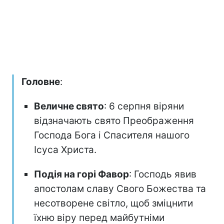
Головне
:
Величне свято
: 6 серпня віряни
відзначають свято Преображення
Господа Бога і Спасителя нашого
Ісуса Христа.
Подія на горі Фавор
: Господь явив
апостолам славу Свого Божества та
несотворене світло, щоб зміцнити
їхню віру перед майбутніми