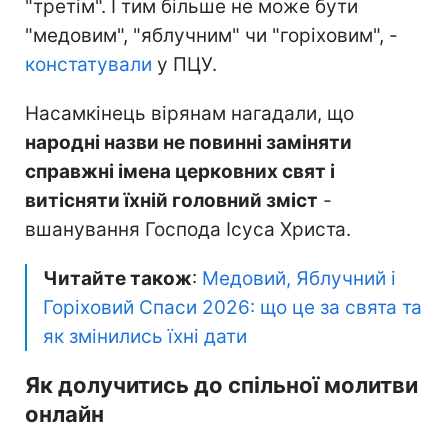
"третім". І тим більше не може бути
"медовим", "яблучним" чи "горіховим", -
констатували
у ПЦУ.
Насамкінець вірянам нагадали, що
народні назви не повинні заміняти
справжні імена церковних свят і
витісняти їхній головний зміст
-
вшанування Господа Ісуса Христа.
Читайте також
:
Медовий, Яблучний і
Горіховий Спаси 2026: що це за свята та
як змінились їхні дати
Як долучитись до спільної молитви
онлайн