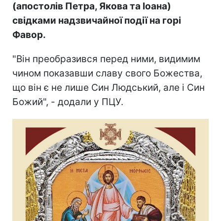
(апостолів Петра, Якова та Іоана)
свідками надзвичайної події на горі
Фавор.
"Він преобразився перед ними, видимим
чином показавши славу свого Божества,
що він є не лише Син Людський, але і Син
Божий", - додали у ПЦУ.