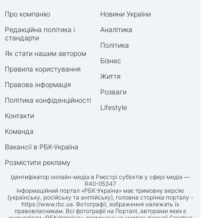
Про компанію
Новини України
Редакційна політика і
Аналітика
стандарти
Політика
Як стати нашим автором
Бізнес
Правила користування
Життя
Правова інформація
Розваги
Політика конфіденційності
Lifestyle
Контакти
Команда
Вакансії в РБК-Україна
Розмістити рекламу
Ідентифікатор онлайн-медіа в Реєстрі суб’єктів у сфері медіа —
R40-05347
Інформаційний портал «РБК-Україна» має тримовну версію
(українську, російську та англійську), головна сторінка порталу -
https://www.rbc.ua
. Фотографії, зображення належать їх
правовласникам. Всі фотографії на Порталі, авторами яких є
журналісти «РБК-Україна», розміщені на умовах ліцензії Creative