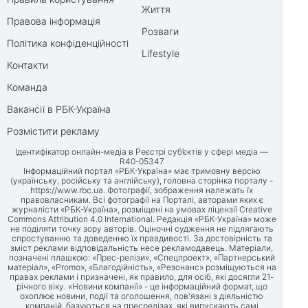
Життя
Правова інформація
Розваги
Політика конфіденційності
Lifestyle
Контакти
Команда
Вакансії в РБК-Україна
Розмістити рекламу
Ідентифікатор онлайн-медіа в Реєстрі суб’єктів у сфері медіа —
R40-05347
Інформаційний портал «РБК-Україна» має тримовну версію
(українську, російську та англійську), головна сторінка порталу -
https://www.rbc.ua
. Фотографії, зображення належать їх
правовласникам. Всі фотографії на Порталі, авторами яких є
журналісти «РБК-Україна», розміщені на умовах ліцензії Creative
Commons Attribution 4.0 International. Редакція «РБК-Україна» може
не поділяти точку зору авторів. Оціночні судження не підлягають
спростуванню та доведенню їх правдивості. За достовірність та
зміст реклами відповідальність несе рекламодавець. Матеріали,
позначені плашкою: «Прес-релізи», «Спецпроект», «Партнерський
матеріал», «Promo», «Благодійність», «Резонанс» розміщуються на
правах реклами і призначені, як правило, для осіб, які досягли 21-
річного віку. «Новини компанії» - це інформаційний формат, що
охоплює новини, події та оголошення, пов'язані з діяльністю
компаній, базуються на пресрелізах, які випускають самі