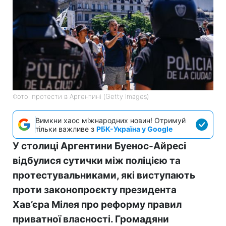
Фото: протести в Аргентині (Getty Images)
Вимкни хаос міжнародних новин! Отримуй
тільки важливе з
РБК-Україна у Google
У столиці Аргентини Буенос-Айресі
відбулися сутички між поліцією та
протестувальниками, які виступають
проти законопроєкту президента
Хав’єра Мілея про реформу правил
приватної власності. Громадяни