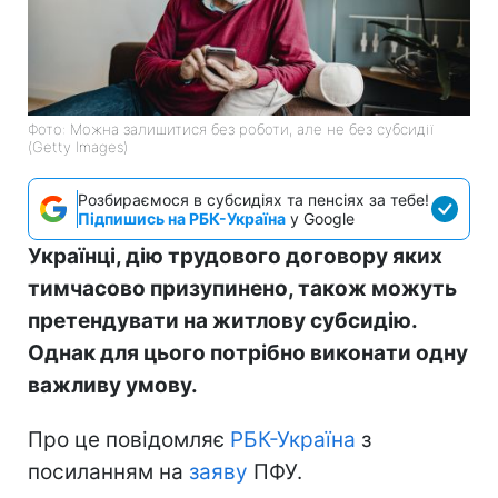
Фото: Можна залишитися без роботи, але не без субсидії
(Getty Images)
Розбираємося в субсидіях та пенсіях за тебе!
Підпишись на РБК-Україна
у Google
Українці, дію трудового договору яких
тимчасово призупинено, також можуть
претендувати на житлову субсидію.
Однак для цього потрібно виконати одну
важливу умову.
Про це повідомляє
РБК-Україна
з
посиланням на
заяву
ПФУ.