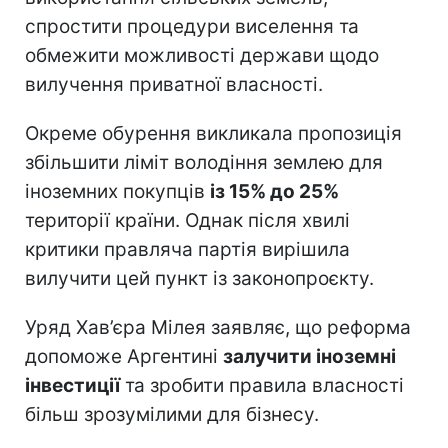
спростити процедури виселення та
обмежити можливості держави щодо
вилучення приватної власності.
Окреме обурення викликала пропозиція
збільшити ліміт володіння землею для
іноземних покупців
із 15% до 25%
території країни. Однак після хвилі
критики правляча партія вирішила
вилучити цей пункт із законопроєкту.
Уряд Хав’єра Мілея заявляє, що реформа
допоможе Аргентині
залучити іноземні
інвестиції
та зробити правила власності
більш зрозумілими для бізнесу.