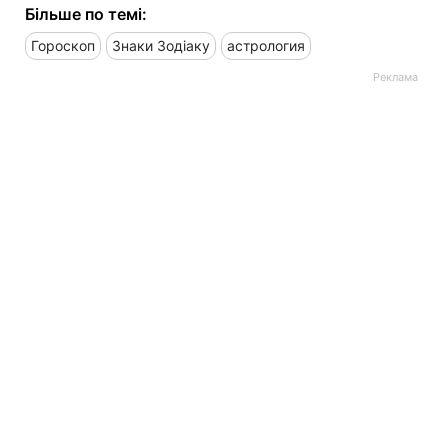
Більше по темі:
Гороскоп
Знаки Зодіаку
астрология