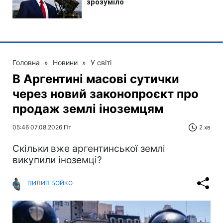
Головна
»
Новини
»
У світі
В Аргентині масові сутички
через новий законопроєкт про
продаж землі іноземцям
05:46 07.08.2026 Пт
2 хв
Скільки вже аргентинської землі
викупили іноземці?
ПИЛИП БОЙКО