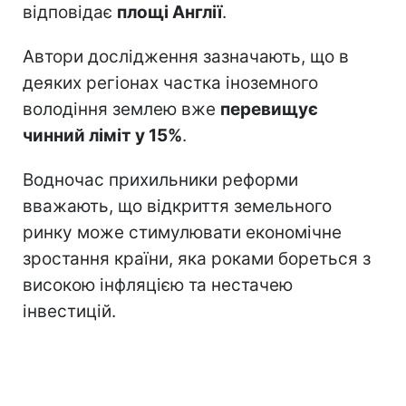
відповідає
площі Англії
.
Автори дослідження зазначають, що в
деяких регіонах частка іноземного
володіння землею вже
перевищує
чинний ліміт у 15%
.
Водночас прихильники реформи
вважають, що відкриття земельного
ринку може стимулювати економічне
зростання країни, яка роками бореться з
високою інфляцією та нестачею
інвестицій.