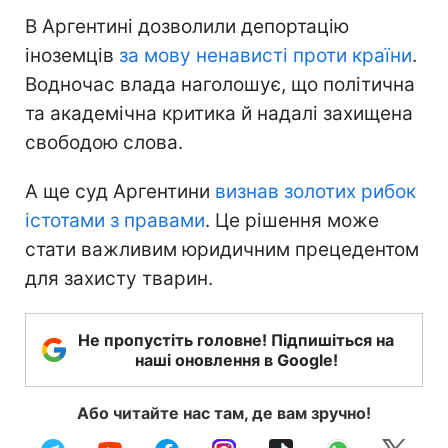
В Аргентині дозволили депортацію
іноземців
за мову ненависті проти країни
.
Водночас влада наголошує, що політична
та академічна критика й надалі захищена
свободою слова.
А ще суд Аргентини
визнав золотих рибок
істотами з правами
. Це рішення може
стати важливим юридичним прецедентом
для захисту тварин.
Не пропустіть головне! Підпишіться на
наші оновлення в Google!
Або читайте нас там, де вам зручно!