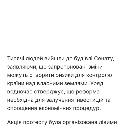
Тисячі людей вийшли до будівлі Сенату,
заявляючи, що запропоновані зміни
можуть створити ризики для контролю
країни над власними землями. Уряд
водночас стверджує, що реформа
необхідна для залучення інвестицій та
спрощення економічних процедур.
Акція протесту була організована лівими