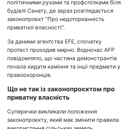
політичними рухами та профспілками біля
будівлі Сенату, де зараз розглядається
законопроєкт "Про недоторканність
приватної власності".
За даними агентства EFE, спочатку
протест проходив мирно. Водночас AFP
повідомляло, що частина демонстрантів
почала кидати каміння та інші предмети у
правоохоронців.
Що не так із законопроєктом про
приватну власність
Суперечки викликали положення
законопроєкту, який має змінити правила
використання сільських земель,