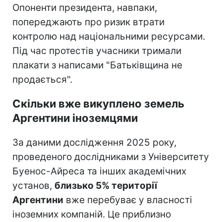
Опоненти президента, навпаки,
попереджають про ризик втрати
контролю над національними ресурсами.
Під час протестів учасники тримали
плакати з написами "Батьківщина не
продається".
Скільки вже викуплено земель
Аргентини іноземцями
За даними дослідження 2025 року,
проведеного дослідниками з Університету
Буенос-Айреса та інших академічних
установ,
близько 5% території
Аргентини
вже перебуває у власності
іноземних компаній. Це приблизно